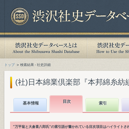
トップ
検索結果 - 社史詳細
(社)日本綿業倶楽部『本邦綿糸紡績史. 
目次
基本情報
索引
"万平翁と大倉喜八郎氏"の索引語が書かれている目次項目はハイライトさ