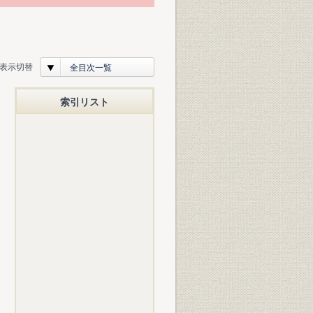
表示切替
全目次一覧
索引リスト