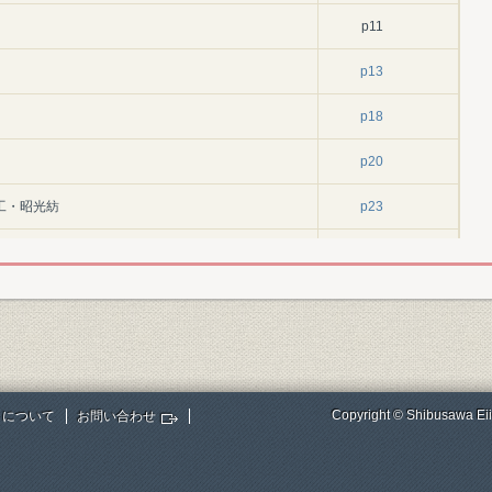
p11
p13
p18
p20
工・昭光紡
p23
p24
p26
p28
p30
Copyright © Shibusawa Eii
トについて
お問い合わせ
p32
p34