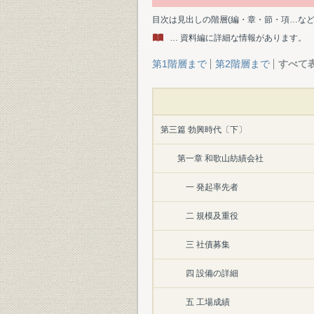
目次は見出しの階層(編・章・節・項…な
… 資料編に詳細な情報があります。
第1階層まで
第2階層まで
すべて
第三篇 勃興時代〔下〕
第一章 和歌山紡績会社
一 発起率先者
二 規模及重役
三 社債募集
四 設備の詳細
五 工場成績