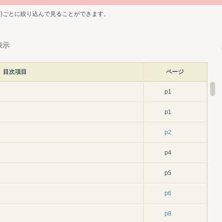
ど)ごとに絞り込んで見ることができます。
表示
目次項目
ページ
p1
p1
p2
p4
p5
p6
p8