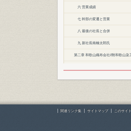
六 営業成績
七 幹部の変遷と営業
八 最後の社長と合併
九 新社長南楠太郎氏
第二章 和歌山織布会社//附和歌山染
一 創立届
二 創立総会
三 営業成績
四 工場成績
関連リンク集
サイトマップ
このサイ
五 規模の拡大
六 其後の営業