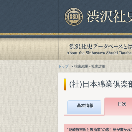
トップ
検索結果 - 社史詳細
(社)日本綿業倶楽部
目次
基本情報
"尼崎熊吉氏と製油業"の索引語が書か