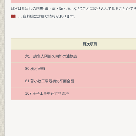
目次は見出しの階層(編・章・節・項…など)ごとに絞り込んで見ることがで
… 資料編に詳細な情報があります。
目次項目
六、 請負人阿部久四郎の述懐談
80 横河民輔
81 苫小牧工場最初の平面全図
107 王子工事中死亡諸霊塔