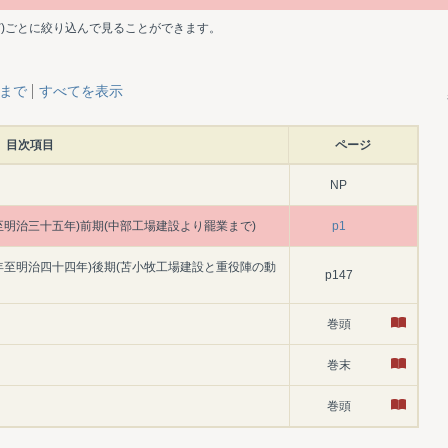
ど)ごとに絞り込んで見ることができます。
層まで
すべてを表示
目次項目
ページ
NP
至明治三十五年)前期(中部工場建設より罷業まで)
p1
年至明治四十四年)後期(苫小牧工場建設と重役陣の動
p147
巻頭
巻末
巻頭