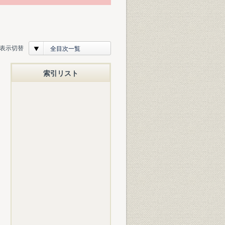
表示切替
全目次一覧
索引リスト