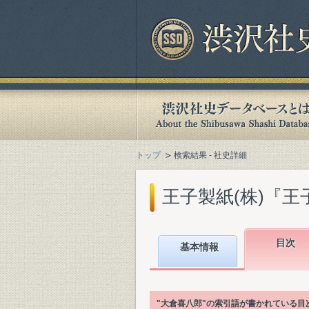
トップ
検索結果 - 社史詳細
王子製紙(株)『王子製
目次
基本情報
"大倉喜八郎"の索引語が書かれている