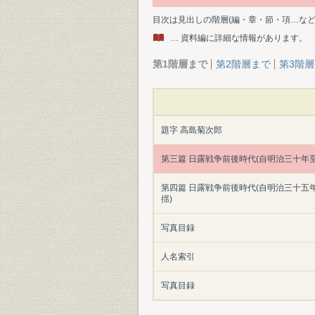
目次は見出しの階層(編・章・節・項…な
… 資料編に詳細な情報があります。
第1階層まで
第2階層まで
第3階
題字 高島菊次郎
第三篇 日露戦争前後時代(自明治三十年
第四篇 日露戦争前後時代(自明治三十五
揺)
写真目録
人名索引
写真目録