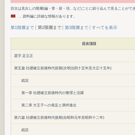
目次は見出しの階層(編・章・節・項…など)ごとに絞り込んで見ることがで
… 資料編に詳細な情報があります。
第1階層まで
第2階層まで
第3階層まで
すべてを表示
目次項目
題字 足立正
第五篇 社礎確立前後時代前期(次明治四十五年至大正十五年)
総説
第一章 社礎確立前後時代の整理と活躍
第二章 大王子への発足と満州進出
第六篇 社礎確立前後時代後期(自昭和元年至昭和十二年)
総説