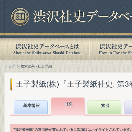
トップ
検索結果 - 社史詳細
王子製紙(株)『王子製紙社史. 第3巻』(
目次
基本情報
索引
"福井菊三郎"の索引語が書かれている目次項目はハイライトされています