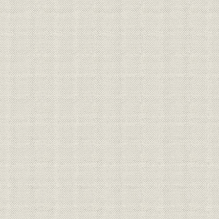
二一、 大川平三郎の陣頭指揮
二二、 藤原、大川両社長の性格
写真目録
人名索引
写真目録
1 藤原銀次郎(口絵)
2 苫小牧工場全景(折込)
3 藤原専務の朝日新聞社宛自筆の覚書
4 東宮殿下台覧に供する色紙見本送附控
5 三井八郎右衛門
6 大正三年八月二十一日現在の新マシン組立工事