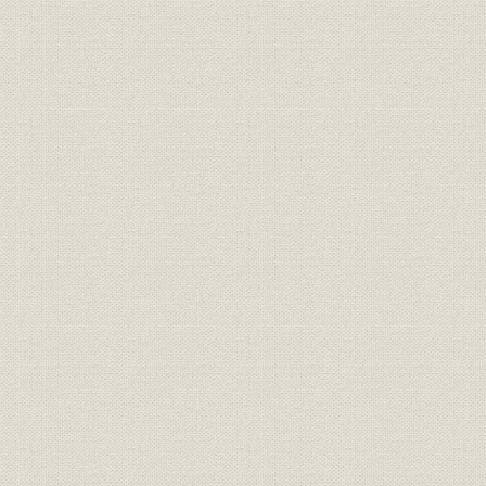
一一、 加藤藤太郎の苫小牧工場の思い出
一二、 藤原社長の石炭長期契約
一三、 米国に薄葉紙の輸出を企つ
一四、 余剰パルプ消化策としての和紙製造
一五、 呑天翁苫小牧工場建設の思い出
一六、 藤原社長の情誼
一七、 落合貯木場の火災と山本工場長
一八、 熱帯地における製紙原料材の造林計画
一九、 谷川茂次郎の人物
二〇、 わが国におけるクラフト工場の建設