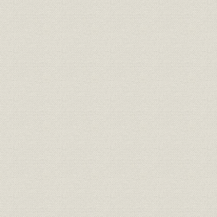
一、 豊原工場の建設
二、 帝国製紙買収と関西進出
三、 抄紙部十條分工場の払下げ
四、 王子製紙の満州進出
五、 大倉組の満州進出と王子製紙
六、 大正九年の恐慌と関東大震災
七、 気田山林と北海道御料林との交換
第六篇 社礎確立前後時代後期(自昭和元年至昭和十二年)
総説
一、 王子の社業発展と資力の充実
二、 海外技術の導入と工場分権制の実施