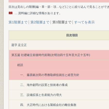
目次は見出しの階層(編・章・節・項…など)ごとに絞り込んで見ることがで
… 資料編に詳細な情報があります。
第1階層まで
第2階層まで
第3階層まで
すべてを表示
目次項目
題字 足立正
第五篇 社礎確立前後時代前期(次明治四十五年至大正十五年)
総説
一、 藤原銀次郎の専務取締役就任と経営方針
二、 海外顧問の設置と技術者の養成
三、 設備拡張と生産能力の増大
四、 大正時代における製紙会社の離合集散