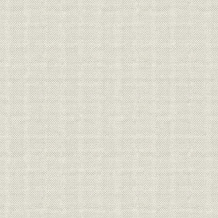
第三章 藤原銀次郎時代纂録
一、 海外視察を命ぜられた人々
二、 井上販売課長と坂内工場長の独断
三、 蘆パルプ製造の嚆矢
四、 小笠原菊次郎の度量と温情
五、 藤原専務と邦文タイプライター
六、 朝鮮製紙の廃液温泉プール
七、 藤原専務の洋行みやげ一皿主義
八、 樺太亜庭湾における藤原社長の一日太公望
九、 藤原社長の人間味ときれ味
十、 良心的な英国の抄紙機製造家