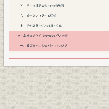
五、 第一次世界大戦とわが製紙業
六、 輸出入より見たる洋紙
七、 抄紙要具自給の起原と発達
第一章 社礎確立前後時代の整理と活躍
一、 藤原専務の心情と協力者の人選
二、 内部改革と金融難
三、 気田、中部両工場の改革と災害填補基金の設置
四、 海外顧問ワズウオース
五、 大泊工場の建設と合併
六、 増配増資を決行して株主に報ゆ
第二章 大王子への発足と満州進出