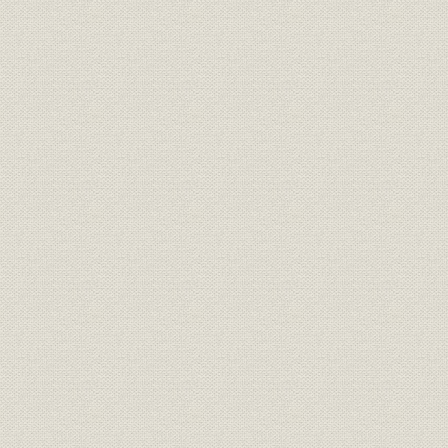
三、 富士製紙の実権掌握と三社合併機運の促進
四、 昭和初期の紙業界
五、 輸出入より見たる洋紙
第一章 三社合併実現の経緯
一、 藤原、大川両雄の角逐
二、 三社合併の遠因
三、 三社合併の近因
四、 小笠原常務の富士製紙専務就任
第二章 三社合併の成立とその影響
一、 合併に関する団、池田の意見
二、 合併を制定した池田と結城