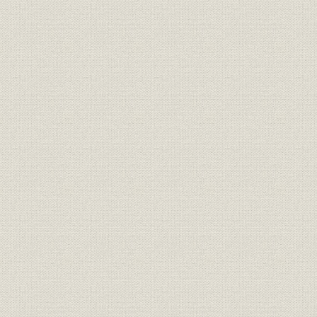
三、 合併と樺工側の動揺
四、 合併条件とその結果
五、 三社合併と加藤藤太郎
六、 大川側より見た三社合併の利益
七、 三社合併の製紙界への影響
八、 日本洋紙会社設立と三井物産の一手販売権
九、 輸出市場の開拓
十、 三社合併による営業状態と抄紙設備
一一、 パルプ工場を背景に発展した樺太の町々
一二、 藤原社長の御前講演
一三、 三社合併記念事業