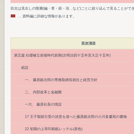
目次は見出しの階層(編・章・節・項…など)ごとに絞り込んで見ることがで
… 資料編に詳細な情報があります。
目次項目
第五篇 社礎確立前後時代前期(次明治四十五年至大正十五年)
総説
一、 藤原銀次郎の専務取締役就任と経営方針
二、 内部改革と金融難
一六、 藤原社長の情誼
17 王子製紙引受の決意を述べた藤原銀次郎の小川多慶宛の書翰
22 初期の上等印刷紙レッテル(原色)