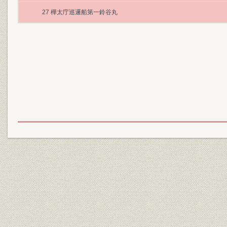
27 樺太庁巡邏船第一鈴谷丸