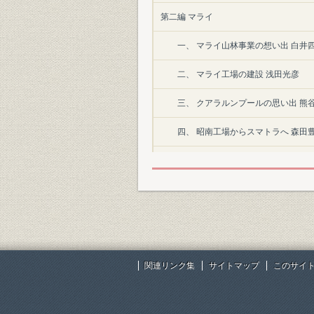
第二編 マライ
一、 マライ山林事業の想い出 白井
二、 マライ工場の建設 浅田光彦
三、 クアラルンプールの思い出 熊
四、 昭南工場からスマトラへ 森田
五、 仏印タイ両国における製紙指導
第三編 スマトラ
一、 スマトラ工場の建設 斎藤隆
二、 スマトラで最初の洋紙を抄く 
関連リンク集
サイトマップ
このサイ
三、 スマトラ工場建設地に着くまで
四、 原木供給 田沢六郎