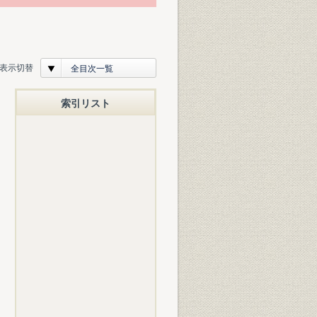
表示切替
全目次一覧
索引リスト