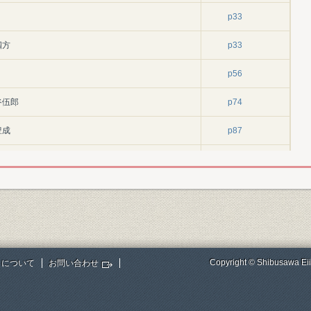
p33
四方
p33
p56
谷伍郎
p74
豊成
p87
 森栄左衛門
p91
p99
p99
青木貞治
p106
Copyright © Shibusawa Eii
トについて
お問い合わせ
 藤井雪夫
p125
p128