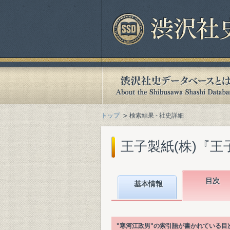
トップ
検索結果 - 社史詳細
王子製紙(株)『王子
目次
基本情報
"寒河江政男"の索引語が書かれている