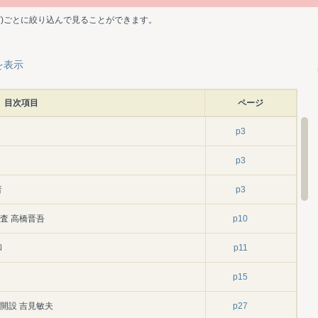
ど)ごとに絞り込んで見ることができます。
を表示
目次項目
ページ
p3
p3
者
p3
査 高橋晋吾
p10
和
p11
p15
開設 吉見敏夫
p27