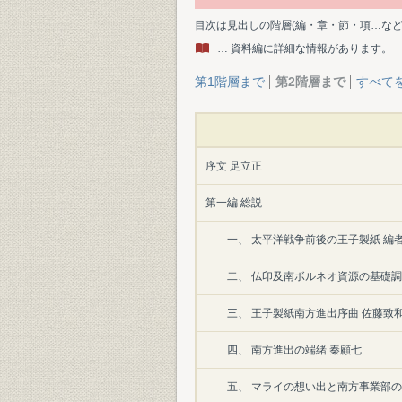
目次は見出しの階層(編・章・節・項…な
… 資料編に詳細な情報があります。
第1階層まで
第2階層まで
すべて
序文 足立正
第一編 総説
一、 太平洋戦争前後の王子製紙 編
二、 仏印及南ボルネオ資源の基礎調
三、 王子製紙南方進出序曲 佐藤致
四、 南方進出の端緒 秦顧七
五、 マライの想い出と南方事業部の