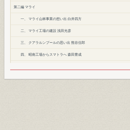
第二編 マライ
一、 マライ山林事業の想い出 白井四方
二、 マライ工場の建設 浅田光彦
三、 クアラルンプールの思い出 熊谷伍郎
四、 昭南工場からスマトラへ 森田豊成
五、 仏印タイ両国における製紙指導 森栄左衛門
第三編 スマトラ
一、 スマトラ工場の建設 斎藤隆
二、 スマトラで最初の洋紙を抄く 青木貞治
三、 スマトラ工場建設地に着くまで 藤井雪夫
四、 原木供給 田沢六郎