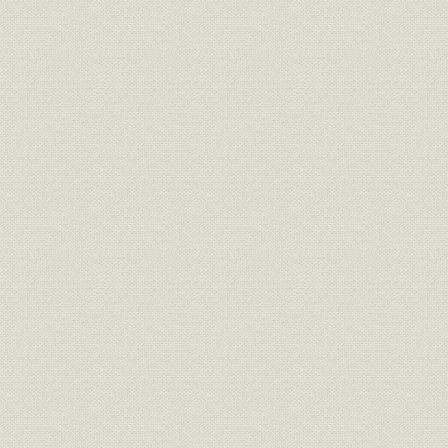
附記、 郷里への手紙 矢部隆常
三、 山林調査員として比島へ 高瀬五三郎
四、 フィリピン進出回顧録 竜山万丈
第六編 ニューギニア
一、 ニューギニアの森林調査 山本保男
二、 南方第一作業部隊員としての四年間 町田穣
三、 ニューギニア製紙工場の建設 高橋浩
四、 ニューギニア脱出行 小堀常雄
五、 死の転進 関光雄
六、 南方派遣員としての想い出 新田重雄
七、 伐木班トラクター係としてニューギニアへ 原寿恵治