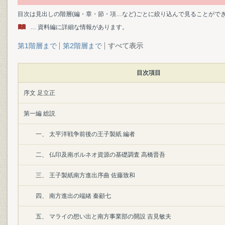
目次は見出しの階層(編・章・節・項…など)ごとに絞り込んで見ることがで
… 資料編に詳細な情報があります。
第1階層まで
第2階層まで
すべて表示
目次項目
序文 足立正
第一編 総説
一、 太平洋戦争前後の王子製紙 編者
二、 仏印及南ボルネオ資源の基礎調査 高橋晋吾
三、 王子製紙南方進出序曲 佐藤致和
四、 南方進出の端緒 秦顧七
五、 マライの想い出と南方事業部の開設 吉見敏夫