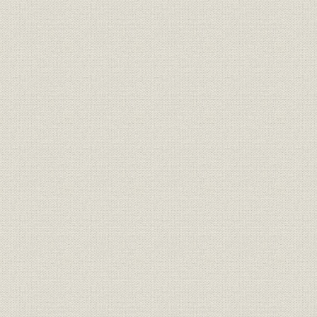
八、 南方林業開発挺身隊の一翼をになって 門脇貞雄
九、 南方第一作業部製材班記録 豊島清松
一〇、 前進基地としてのパラオ 花田四郎
一一、 西ニューギニア林業開発隊日誌 細越健
第七編 ボルネオ
一、 北ボルネオの森林調査 筑紫武雄
二、 南ボルネオ工場建設の夢 山岸貞雄
三、 北ボルネオ港湾施設の建設 熊沢善夫
四、 十年前 山岸百五
第八編 海南島
一、 海南島事業所概況 岩井英夫