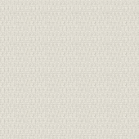
五、 兵や現地人の善意を頼りに 伊藤直三郎
六、 手漉紙の製造 佐藤芳蔵
第四編 ジャワ
一、 ジャワ工場の思い出 湯下謙三郎
附記、 ジャワの原木事情 萩原一正
二、 インドネシア独立の犠牲となったジャワ工場員 鈴木一信
附記一、 ジャワ工場建設小誌 鈴木一信
附記二、 郷里への手紙
第五編 比島
一、 比島工場建設の経緯 小野豊明
二、 比島工場の回顧 中島義之助