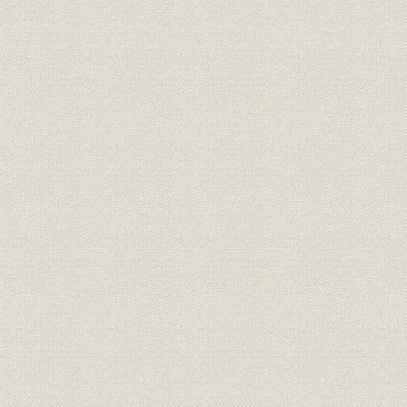
附記、 海南島エピソード 岩井英夫
二、 死線を越えた台湾沖の遭難 山野井土佐男
三、 海南島事業所の裁縫師として 石井喜一
本文記事関連年表
主要人名索引
編集後記