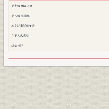
第七編 ボルネオ
第八編 海南島
本文記事関連年表
主要人名索引
編集後記