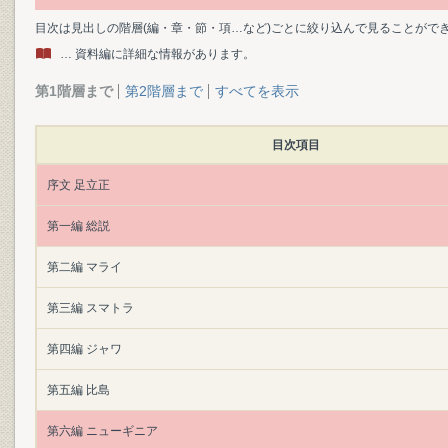
目次は見出しの階層(編・章・節・項…など)ごとに絞り込んで見ることがで
… 資料編に詳細な情報があります。
第1階層まで
第2階層まで
すべてを表示
目次項目
序文 足立正
第一編 総説
第二編 マライ
第三編 スマトラ
第四編 ジャワ
第五編 比島
第六編 ニューギニア