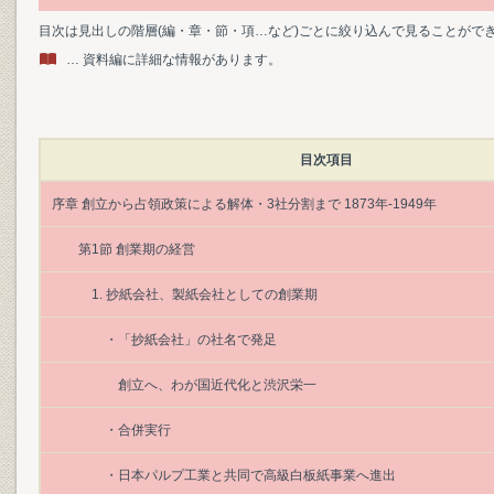
目次は見出しの階層(編・章・節・項…など)ごとに絞り込んで見ることがで
… 資料編に詳細な情報があります。
目次項目
序章 創立から占領政策による解体・3社分割まで 1873年-1949年
第1節 創業期の経営
1. 抄紙会社、製紙会社としての創業期
・「抄紙会社」の社名で発足
創立へ、わが国近代化と渋沢栄一
・合併実行
・日本パルプ工業と共同で高級白板紙事業へ進出