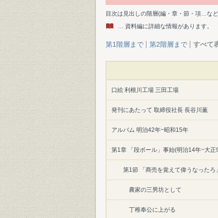
目次は見出しの階層(編・章・節・項…な
… 資料編に詳細な情報があります。
第1階層まで
第2階層まで
すべて
口絵 利根川工場 三田工場
発刊にあたって 取締役社長 長谷川薫
アルバム 明治42年~昭和15年
第1章 「段ボール」事始(明治14年~大正9
第1節 「商売を覚えて偉うなったろ
農家の三男坊として
丁稚奉公に上がる