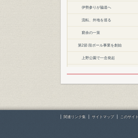
伊勢参りが脇道へ
流転、外地を巡る
窮余の一策
第2節 段ボール事業を創始
上野公園で一念発起
起きて半畳寝て一畳
三盛舎を興す
苦闘のすえに「段」を完成
「段ボール」と命名
関連リンク集
サイトマップ
このサイ
得意先の開拓に奔走
独立して三成社を経営