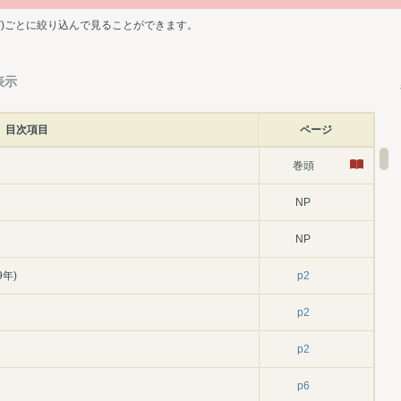
ど)ごとに絞り込んで見ることができます。
表示
目次項目
ページ
巻頭
NP
NP
年)
p2
」
p2
p2
p6