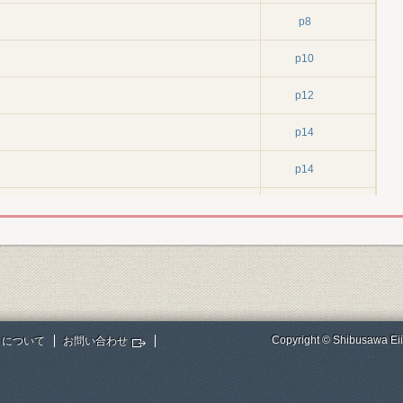
p8
p10
p12
p14
p14
p15
p18
p20
p22
Copyright © Shibusawa Eii
トについて
お問い合わせ
p23
p25