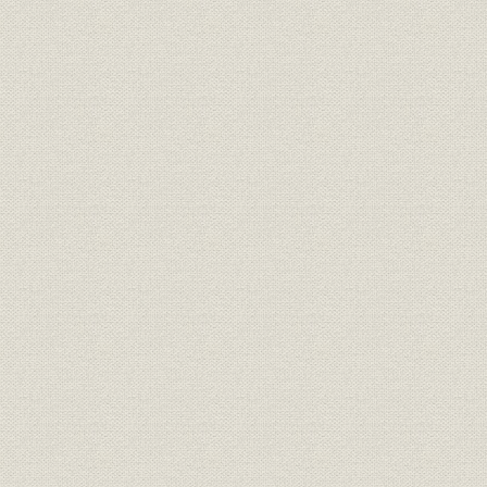
貿易の再開と輸出包装の前進
朝鮮戦争と特需景気
木箱から段ボール箱へ
果実向け需要の開拓に着手
第4節 設備の近代化と業績の伸長
東京第一工場に最新鋭コルゲーター
淀川工場を軸に全社の設備拡充
創業45年記念行事と井上社長の米国視察
第5章 成長を続ける(昭和30年~昭和38年)
第1節 需要拡大と体制強化
消費革命と段ボール包装の急増