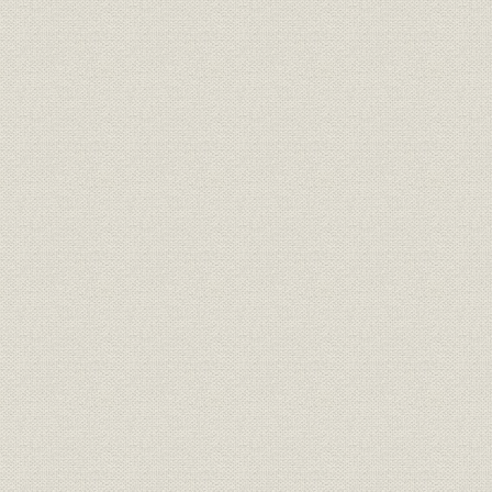
第3節 事業の拡充
巻取段ボール機械を輸入
「段ボール箱」を生産し業績向上
施設整備と大阪・名古屋進出
第2章 発展の基盤確立(大正9年~昭和4年)
第1節 聯合紙器株式会社を設立
個人企業から株式会社へ
創立総会と体制確立
第2節 生産設備の増強と大震災
工場新設と販路拡張
関東大震災による被害と復旧