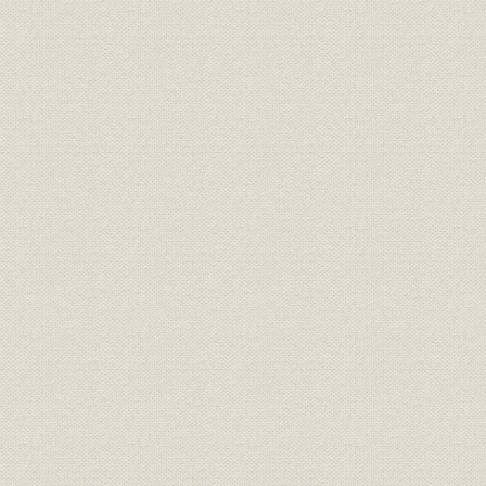
第2節 全国供給網を整備し需要開拓
大阪第一・第二両工場を統合
各地に営業所・出張所を開設
関係会社を次々に設立
輸出包装分野へ進出
第3節 東京電気と提携
同社の自給計画への対応
資本と役員を受入れ
第4節 業容拡大へ前進
欧米視察と社内報発刊
パルプ自給への諸策