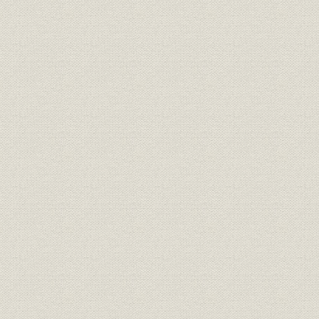
パッキングケースの普及活動
国内供給体制を強化
外地へ積極的に進出
第5節 戦時下の苦難
資材の欠乏と克服
生産・配給統制の強化
人手不足と補充対策
軍需生産へ転換
事業所閉鎖と工場被災
第4章 復興から拡張へ(昭和20年~昭和29年)
第1節 戦後の再出発