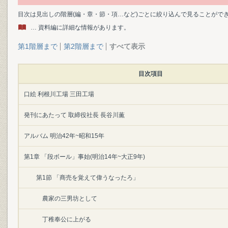
目次は見出しの階層(編・章・節・項…など)ごとに絞り込んで見ることがで
… 資料編に詳細な情報があります。
第1階層まで
第2階層まで
すべて表示
目次項目
口絵 利根川工場 三田工場
発刊にあたって 取締役社長 長谷川薫
アルバム 明治42年~昭和15年
第1章 「段ボール」事始(明治14年~大正9年)
第1節 「商売を覚えて偉うなったろ」
農家の三男坊として
丁稚奉公に上がる