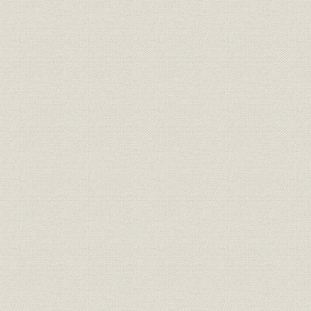
第3節 日本製紙の合併と本社の大阪移転
製紙・製箱一貫体制を図る
合併で発展の基盤を築く
第4節 販路拡大への努力
「木箱よりも段ボール箱」
独自の規格箱と応用商品を開発
第3章 理想体制を実現(昭和4年~昭和20年)
第1節 淀川工場を建設
近代的一貫生産工場を構想
最新鋭の加工工場
業界の大物招き製紙工場も完成