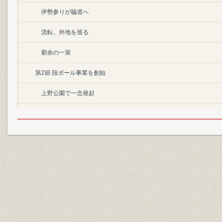
伊勢参りが脇道へ
流転、外地を巡る
窮余の一策
第2節 段ボール事業を創始
上野公園で一念発起
起きて半畳寝て一畳
三盛舎を興す
苦闘のすえに「段」を完成
「段ボール」と命名
得意先の開拓に奔走
独立して三成社を経営