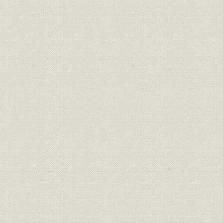
混乱のなかで第一歩
淀川工場の抄紙機再稼働
紙の統制存続と段ボール業界での役割
特別経理会社の指定と解除
経営陣の自立と労働組合の結成
株式上場と資産再評価
第2節 供給体制の整備
中京・九州地区の立直し
各地で新拠点を開設
第3節 段ボールの需要急増