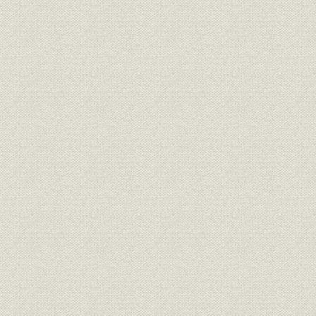
第4章 復興から拡張へ(昭和20年~昭和29年)
第1節 戦後の再出発
第2節 供給体制の整備
第3節 段ボールの需要急増
第4節 設備の近代化と業績の伸長
第5章 成長を続ける(昭和30年~昭和38年)
第1節 需要拡大と体制強化
第2節 技術向上への努力
第3節 知名度と企業イメージの上昇
第4節 利根川製紙工場の建設
第5節 組織・制度の補強と改革