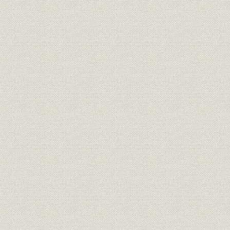
第6節 井上貞次郎時代の終幕
第6章 体質強めて総合包装へ(昭和38年~昭和48年)
第1節 企業体質の改善
第2節 供給能力の強化と新製品の開発
第3節 労使紛争の克服
第4節 長期計画へ総結集
第5節 総合包装企業へ転換
第6節 新生レンゴーとして伸展
第7章 枝伸ばし花咲かす(昭和48年~昭和59年)
第1節 業界の協調と競争
第2節 石油危機下で供給体制確立