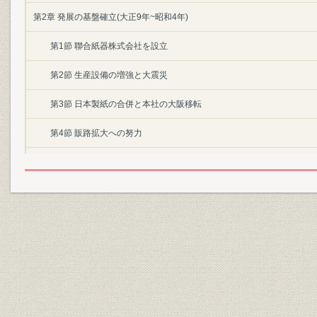
第2章 発展の基盤確立(大正9年~昭和4年)
第1節 聯合紙器株式会社を設立
第2節 生産設備の増強と大震災
第3節 日本製紙の合併と本社の大阪移転
第4節 販路拡大への努力
第3章 理想体制を実現(昭和4年~昭和20年)
第1節 淀川工場を建設
第2節 全国供給網を整備し需要開拓
第3節 東京電気と提携
第4節 業容拡大へ前進
第5節 戦時下の苦難