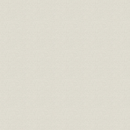
第3節 体質改善への苦闘
第4節 量から質への転換
第5節 新しい時代への布石
第6節 体制と体質の充実
第8章 もっと大きく強く広く(昭和59年~平成5年)
第1節 「もっと大きく、もっと強く」
第2節 原価低減をもとに意識改革
第3節 周辺分野への進出と新製品の開発
第4節 新しい情勢に新しい体制と機能
第5節 創業80周年を機に新展開
第6節 業容の拡大とリニューアル