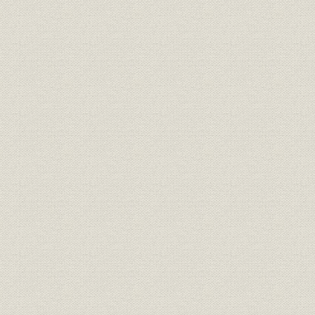
第7節 国際貢献と体質強化
第8節 グッド・カンパニーを目指して
第9節 21世紀へのアプローチ
写真
歴代社長 現役員 事業所 製品 関係会社 海外展開
資料
会社概要 定款(原始・改正・現行) 資本金 大株主 会社・事業所の系譜 
系譜 関係会社 組織の変遷 組織(本社・工場) 歴代役員 福利厚生 資産・負
利益・配当 売上高構成 生産量
年表
索引
資料提供者