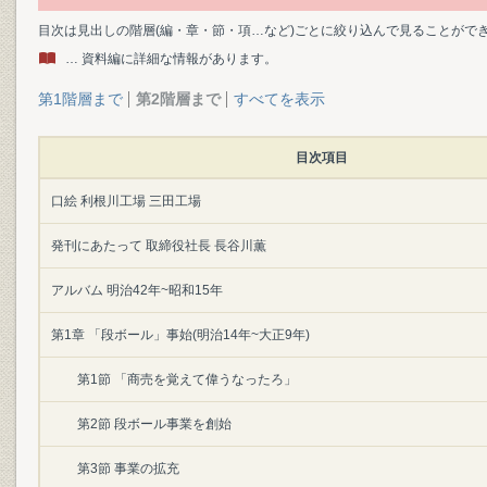
目次は見出しの階層(編・章・節・項…など)ごとに絞り込んで見ることがで
… 資料編に詳細な情報があります。
第1階層まで
第2階層まで
すべてを表示
目次項目
口絵 利根川工場 三田工場
発刊にあたって 取締役社長 長谷川薫
アルバム 明治42年~昭和15年
第1章 「段ボール」事始(明治14年~大正9年)
第1節 「商売を覚えて偉うなったろ」
第2節 段ボール事業を創始
第3節 事業の拡充