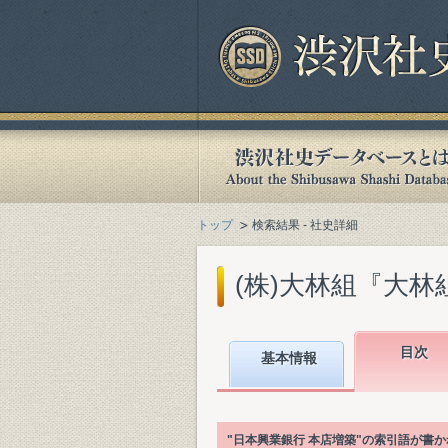
トップ
検索結果 - 社史詳細
(株)大林組『大林組
目次
基本情報
"日本興業銀行 本店増築"の索引語が書