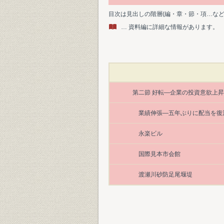
目次は見出しの階層(編・章・節・項…な
… 資料編に詳細な情報があります。
第二節 好転―企業の投資意欲上昇
業績伸張―五年ぶりに配当を復
永楽ビル
国際見本市会館
渡瀬川砂防足尾堰堤