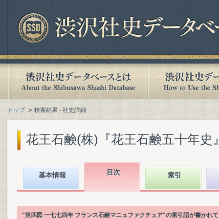
トップ
検索結果 - 社史詳細
花王石鹸(株)『花王石鹸五十年史』(1
目次
基本情報
索引
"第四図 一七七四年 フランス石鹸マニュファクチュア"の索引語が書かれ