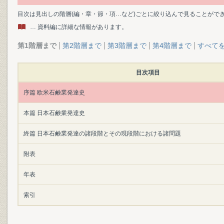
目次は見出しの階層(編・章・節・項…など)ごとに絞り込んで見ることがで
… 資料編に詳細な情報があります。
第1階層まで
第2階層まで
第3階層まで
第4階層まで
すべて
目次項目
序篇 欧米石鹸業発達史
本篇 日本石鹸業発達史
終篇 日本石鹸業発達の諸段階とその現段階における諸問題
附表
年表
索引