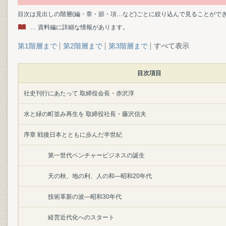
目次は見出しの階層(編・章・節・項…など)ごとに絞り込んで見ることがで
… 資料編に詳細な情報があります。
第1階層まで
第2階層まで
第3階層まで
すべて表示
目次項目
社史刊行にあたって 取締役会長・赤沢淳
水と緑の町並み再生を 取締役社長・藤沢信夫
序章 戦後日本とともに歩んだ半世紀
第一世代ベンチャービジネスの誕生
天の秋、地の利、人の和―昭和20年代
技術革新の波―昭和30年代
経営近代化へのスタート