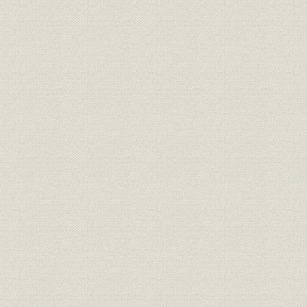
二硫化炭素に着目
後発戦略
新製法の誕生
第2節・新製法による二硫化炭素の工業化
炭化ケイ素発熱体「テコランダム」
丸亀高女の理科室で基礎実験
実証実験で初の二硫化炭素精製
製造原価の試算
急を要した人絹増産と二硫化炭素
第3節・GHQのお墨付き
GHQからの呼び出し状