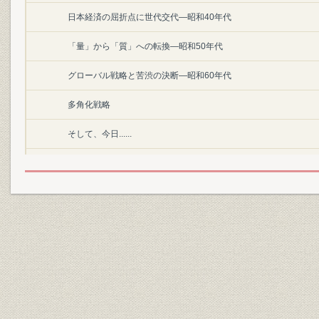
日本経済の屈折点に世代交代―昭和40年代
「量」から「質」への転換―昭和50年代
グローバル戦略と苦渋の決断―昭和60年代
多角化戦略
そして、今日......
第1部 ひたむきに化学に生きる
第1章 創業期の群像
第1節・四国の春
独創性を志す
多津と横山の出会い
寿覚院を本拠に事業構想を練る