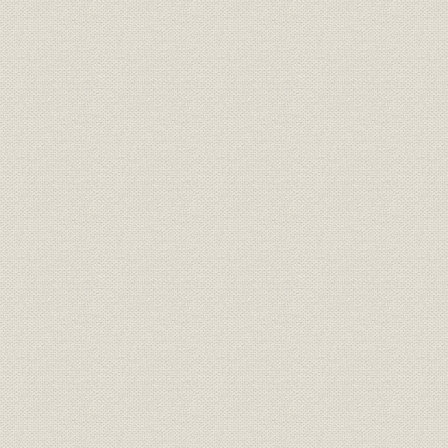
威力を発揮したスプレーグ氏の推薦状
第4節・資金集め
出資者を求めて
発起人総会
地元の有力者
戦友の縁で復金融資に成功
第5節・人材を求めて
同志の参加
創業の人々
初の社員募集
第6節・亀陽航空工業跡地