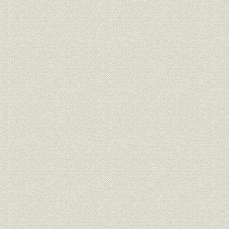
戦時中の航空機部品工場跡地
設備をそっくり活用
第7節・原始定款草案
200万円に増額された資本金
会社設立を申請
新円不足の中での払い込み
第8節・創立総会
正式の会社発足
二転三転した株主と役員
地元丸亀資本中心に移行
第9節・製法特許の申請