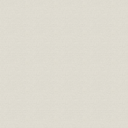
素早い特許申請
特許重視の社風
第10節・社内報「天才児構成」に見る揺籃期
凡才を結集して天才を生む
社内報と研究レポートをドッキング
苦闘の1年を回顧
特集主義に転換
第2章 事業の基礎固め
第1節・二硫化炭素発生炉の変遷
中間実験炉による製造実験(第1回中間実験炉による実験、第2回
験、第3回中間実験炉による実験)