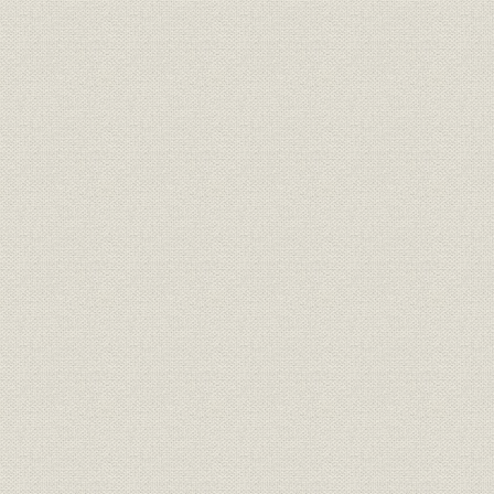
1号炉火入れ式
試験と生産を繰り返す日々
1号炉および2号炉(電気式)
3号炉(電気・ガス併用式)
4号炉(電気・ガス併用式)
5号炉(オールガス・硫黄噴霧式)
6号炉(重油式)
7号炉(電気式)
試行錯誤の炉材選択
第2節・東邦レーヨンの資本参加
初めての法人株主