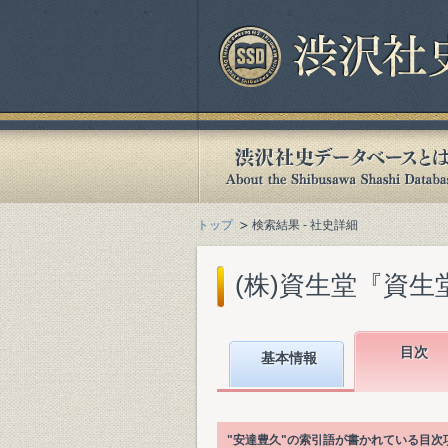
トップ
検索結果 - 社史詳細
(株)資生堂『資生堂宣
目次
基本情報
"安達豊久"の索引語が書かれている目