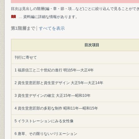
目次は見出しの階層(編・章・節・項…など)ごとに絞り込んで見ることがで
… 資料編に詳細な情報があります。
第1階層まで
すべてを表示
目次項目
刊行に寄せて
1 福原信三と二十世紀の進行 明治5年―大正4年
2 資生堂意匠部と資生堂デザイン 大正5年―大正14年
3 資生堂デザインの確立 大正15年―昭和10年
4 資生堂意匠部の多彩な制作 昭和11年―昭和15年
5 イラストレーションにみる女性像
6 唐草、その限りないバリエーション