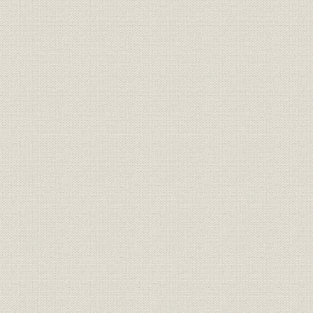
第5節 海外にも研究施設を配置
第6節 特殊法人理研の研究成果(一部)
第4章 独立行政法人理化学研究所
第1節 独立行政法人への移行
第2節 独法時代のセンターの改編
第3節 独法時代の身近な成果
第5章 駒込分所、板橋分所、地域展開
第1節 駒込分所の歴史とその役割
第2節 板橋分所が果たした科学技術への功績
第3節 地域展開フロンティア
第4節 問題と向き合う