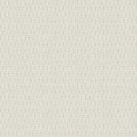
第6章 国立研究開発法人理化学研究所
第1節 国立研究開発法人となる
第2節 理研の研究システムにおける「主任研究員」
第3節 理研の今後の方向
第2部 それぞれの100年
第1章 宇宙線研究の100年
第1節 宇宙線の発見
第2節 仁科研究室での宇宙線事始め
第3節 戦後の宇宙線研究の再出発
第4節 宇宙線から宇宙X線へ
第5節 現在の理研での宇宙研究