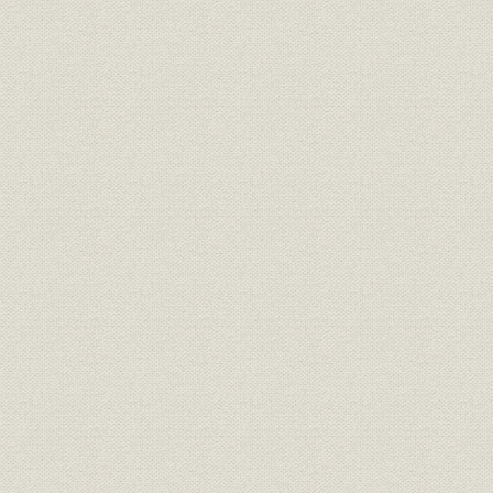
第2節 国際FANTOMコンソーシアムの結成
第3節 夢の実現―国際標準から医療応用へ
第5章 女性科学者の100年
第1節 財団理研時代(1917-1948) 女性科学者の黎明期
第2節 科学研究所時代(1948-1958)
第3節 特殊法人時代(1958-2003)
第4節 独立行政法人以降(2003-)
第6章 図書館の100年
第1節 論文誌中心の理研図書館
第2節 シュワルツ文庫とルンゲ文庫
第3節 レイリー卿の手紙