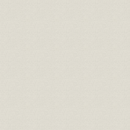
第6節 宇宙の進化と向き合う科学
第2章 工学研究の100年
第1節 工学研究の半世紀
〈金属加工〉
第2節 金属板材成形シミュレーションソフトウェアの開発研究
第3節 VCADシステム研究
第4節 超精密鏡面研削技術ELID
〈レーザー、光学〉
第5節 レーザー同位体分離
第6節 ナノテクノロジー
第7節 機能性ナノマテリアル