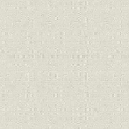
第8節 光応用計測―光弾性ホログラフィとスペックルによる計
第9節 理研の半導体工学研究
第10節 光通信や回折格子の開拓
〈半導体、化学〉
第11節 レーザー科学研究グループの中の半導体工学
第12節 国際フロンティア研究システムの中の半導体研究
第13節 表面界面工学研究からナノサイエンスの研究へ
第14節 生化学システム研究室
〔補遺〕自動車産業に貢献した薄鋼板のプレス技術 《薄鋼板成形技
第1節 自動車・鉄鋼産業と理研の関わり
第2節 経済の成長と体系的な成形性研究