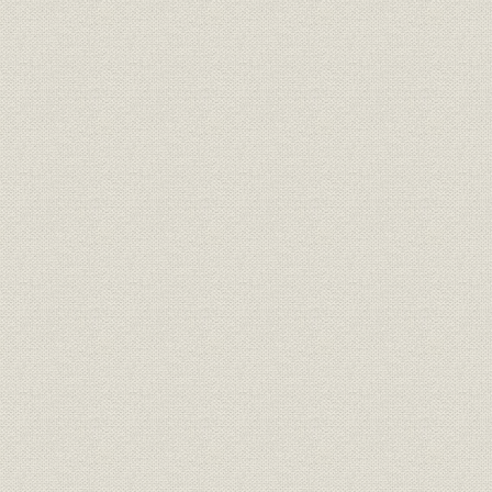
3-5 石油製品価格の推移(大正3~12年)
4-17 石油製品市価の推移(昭和7~12年)