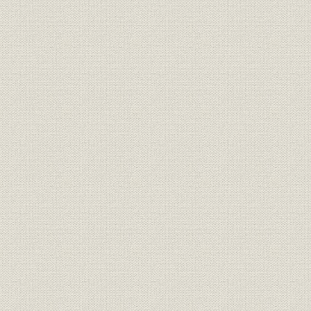
4-5 当社の原油輸入量の推移
4-6 当社の原油輸入例(大正13~15年)
4-7 当社の製品輸入量(大正13年度~昭和11年度)
4-17 主な石油輸入会社(昭和10年)
4-19 邦船外航タンカー(昭和7年現在)
4-20 昭和3~5年の油価協定の推移
4-21 昭和7年の原油原価の値上がり
4-22 昭和6年の各社揮発油販売量または製造量
4-26 石油保有補助金
5-9 当社原油輸入状況
5-14 昭和14年のわが国の地域別・会社別石油輸入先