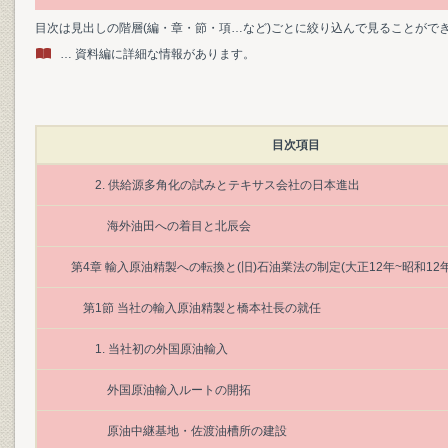
目次は見出しの階層(編・章・節・項…など)ごとに絞り込んで見ることがで
… 資料編に詳細な情報があります。
目次項目
2. 供給源多角化の試みとテキサス会社の日本進出
海外油田への着目と北辰会
第4章 輸入原油精製への転換と(旧)石油業法の制定(大正12年~昭和12年
第1節 当社の輸入原油精製と橋本社長の就任
1. 当社初の外国原油輸入
外国原油輸入ルートの開拓
原油中継基地・佐渡油槽所の建設