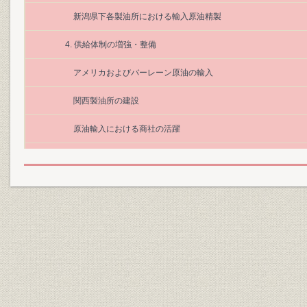
新潟県下各製油所における輸入原油精製
4. 供給体制の増強・整備
アメリカおよびバーレーン原油の輸入
関西製油所の建設
原油輸入における商社の活躍
外航タンカーの増強
満州と朝鮮における石油政策
当社の原油輸入状況と力行丸の購入
日蘭石油交渉
第4章 (大正12年~昭和12年)
4-1 外国原油蒸留開始時期および蒸留成績例