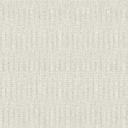
第三節 坂内冬蔵
硬軟兼備の坂内さん 緑川政蔵
第三期 躍進時代(大正元年~十四年)
序章 概説
初代社長とセメント輸出 若林金吾
第一章 経営組織の近代化
第一節 株式会社へ改組
第二節 北海道セメントの合併
第三節 降灰問題と集塵装置
深川工場を救った集塵装置 入谷春彦
第四節 廃熱利用装置の創始