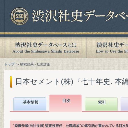
トップ
検索結果 - 社史詳細
日本セメント(株)『七十年史. 本編』(
目次
基本情報
索引
"斎藤作蔵(当社役員) 監査役辞任、公職追放"の索引語が書かれている目