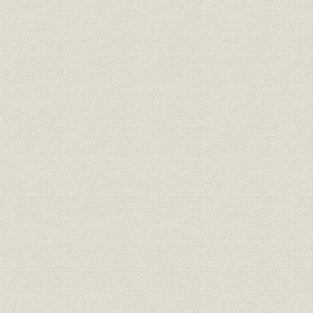
第二章 躍進的増産
第一節 川崎工場の新設及び増設
第二節 台湾工場の新設
台湾における浅野セメント販売創始の思い出 原田次郎
第三節 門司工場の増設
第四節 北海道工場の増設
第五節 大阪木津川セメントの合併
第六節 関東大震災
第七節 第二浅野セメントの合併
第三章 副業へ進出
第一節 爆薬カーリットの製造