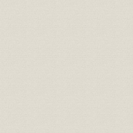
偶感 泉谷平次郎
「アサノベロセメント」と東京地下鉄 水谷当起
丹那トンネルとベロセメント
第四節 高炉セメント
第五節 低熱セメント
「アサノマスコンセメント」の思い出 山本格
第二章 湿式工場の大増設
第一節 台湾工場の増設
第二節 北海道工場の増設
第三節 大阪工場の増設
第四節 香春工場の新設