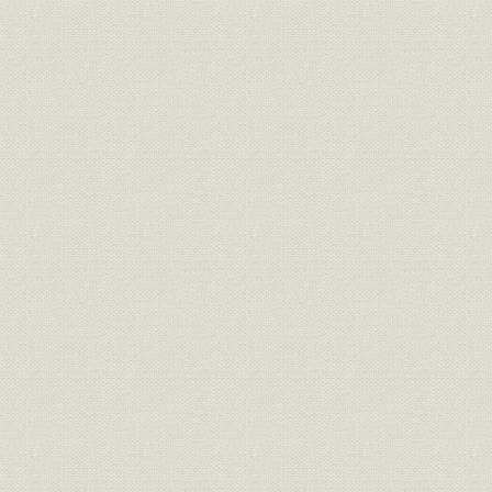
付・香春製鋼所の付設
第三章 同業各社の合併
第一節 (旧)日本セメント
第二節 土佐セメント
第三節 日東セメント
第四節 東亜セメント
第四章 朝鮮・満州へ進出(その一)
第一節 満州進出と大同洋灰股份有限公司
第二節 朝鮮浅野セメント株式会社
第五章 スレート工場新設及びカーリット部の分離