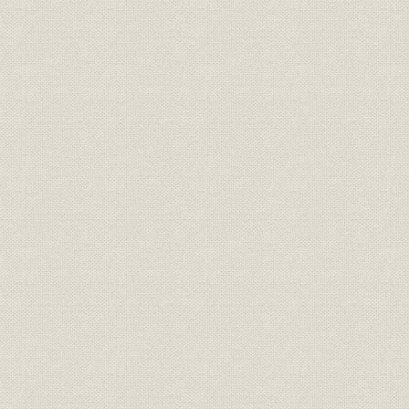
第二節 石綿スレートの製造
第三節 鉄筋コンクリート部
第四期 新製品の完成と能力の増強(昭和元年~十二年)
序章 概説
マニラの思い出 上田鍵司
大社長と容器 俵田勝彦
第一章 湿式法の採用と新種セメントの製造
第一節 早強セメントの研究
第二節 早強セメント製造のため西多摩工場新設
ベロセメント誕生の思い出 中川博
第三節 ベロセメント