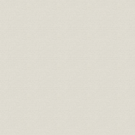
第一節 朝鮮・名古屋・台湾・札幌各スレート工場の新設
第二節 爆薬カーリット原料の自給とカーリット部の分離
第五期 戦時体制の進展(昭和十二年~十六年)―日華事変時代―
序章 概説
第一章 朝鮮・満州・台湾及び中国ヘ進出(その二)
第一節 清津スレート工場の新設及び石綿山(日・満・支)の開発
第二節 在満セメント、スレート会社への投資
第三節 太原・広東両工場の委任経営
第四節 華北洋灰股份有限公司及び天津紙袋株式会社
華北洋灰建設の思い出 武田忠
第五節 台湾セメント株式会社