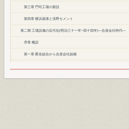
第三章 門司工場の新設
第四章 横浜築港と浅野セメント
第二期 工場設備の近代化(明治三十一年~四十四年)―合資会社時代―
序章 概説
第一章 匿名組合から合資会社組織
第一節 浅野セメント合資会社となる
第二節 チューブミルの輸入
第三節 門司工場の製造様式変更
第二章 回転窯の登場
第一節 わが国最初の回転窯
第二節 回転窯の増設と生灰焼成法