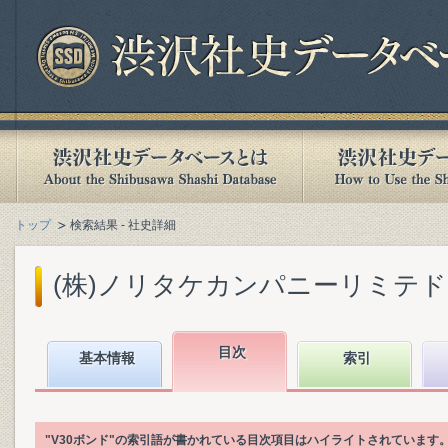
トップ
検索結果 - 社史詳細
(株)ノリタケカンパニーリミテド『ノ
目次
基本情報
索引
"V30ボンド"の索引語が書かれている目次項目はハイライトされています