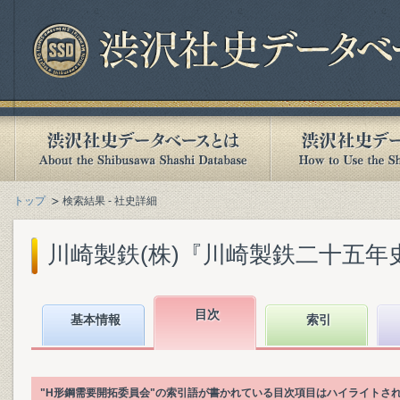
トップ
検索結果 - 社史詳細
川崎製鉄(株)『川崎製鉄二十五年史』(
目次
基本情報
索引
"H形鋼需要開拓委員会"の索引語が書かれている目次項目はハイライトさ