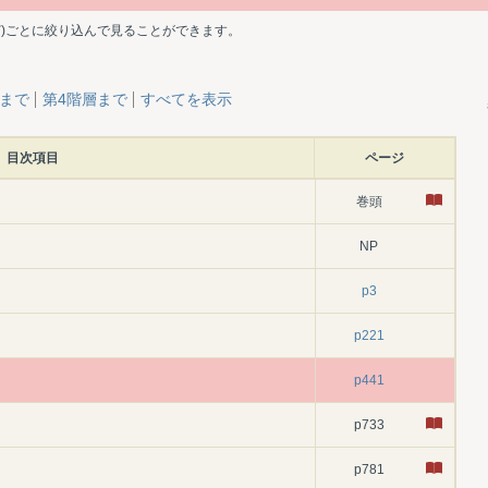
ど)ごとに絞り込んで見ることができます。
層まで
第4階層まで
すべてを表示
目次項目
ページ
巻頭
NP
p3
p221
p441
p733
p781