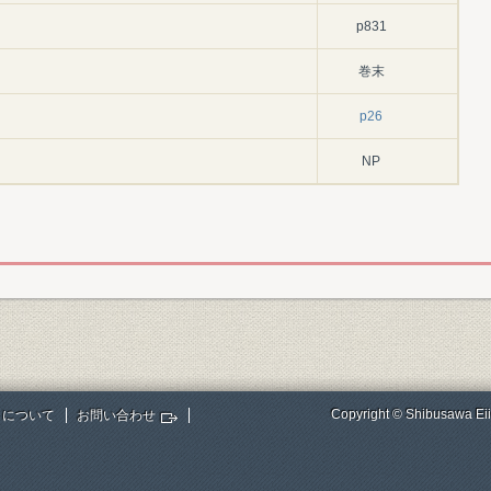
p831
巻末
p26
NP
Copyright © Shibusawa Eii
トについて
お問い合わせ