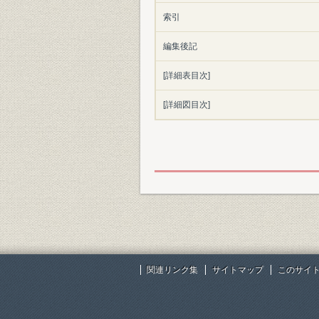
索引
編集後記
[詳細表目次]
[詳細図目次]
関連リンク集
サイトマップ
このサイ