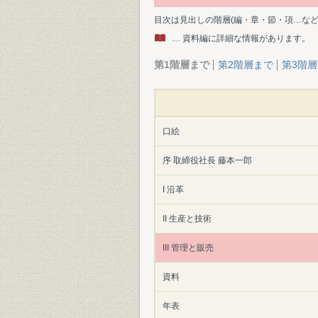
目次は見出しの階層(編・章・節・項…な
… 資料編に詳細な情報があります。
第1階層まで
第2階層まで
第3階
口絵
序 取締役社長 藤本一郎
I 沿革
II 生産と技術
III 管理と販売
資料
年表