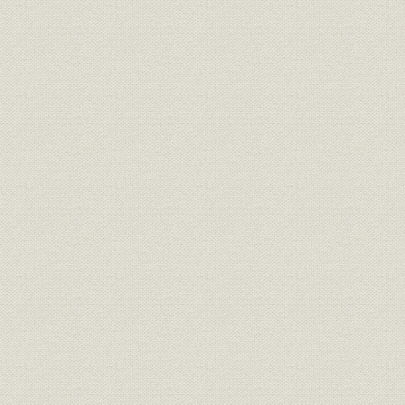
III 管理と販売
口絵
第1章 定款と役員
第2章 管理一般
第3章 労務
第4章 財務
第5章 原料、資材
第6章 営業
第7章 物的流通
第8章 環境問題
第9章 関連事業