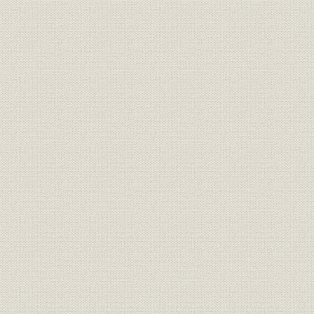
表19 冷延けい素鋼帯の品種別製造開始年
表20 亜鉛めっき設備(葺合工場)
表21 すずめっき設備(葺合工場)
表22 岩手県九戸郡産の砂鉄成分
表23 ロータリー・キルン(久慈工場)
表24 弧光式電気炉(西宮工場)
表25 分塊圧延機(西宮工場)
表26 熱間帯鋼圧延機(西宮工場)
表27 みがき帯鋼圧延機(西宮工場)
表28 ゼンジミア・ミル(西宮工場)