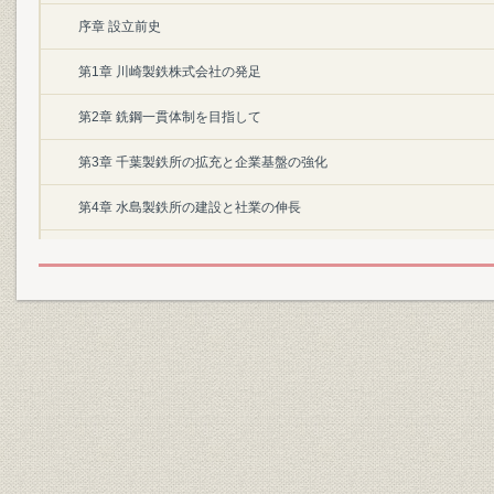
序章 設立前史
第1章 川崎製鉄株式会社の発足
第2章 銑鋼一貫体制を目指して
第3章 千葉製鉄所の拡充と企業基盤の強化
第4章 水島製鉄所の建設と社業の伸長
第5章 新たな経営環境への対応と前進
II 生産と技術
口絵
第1章 生産
第2章 設備と技術
第3章 技術管理と開発