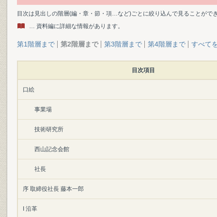
目次は見出しの階層(編・章・節・項…など)ごとに絞り込んで見ることがで
… 資料編に詳細な情報があります。
第1階層まで
第2階層まで
第3階層まで
第4階層まで
すべて
目次項目
口絵
事業場
技術研究所
西山記念会館
社長
序 取締役社長 藤本一郎
I 沿革