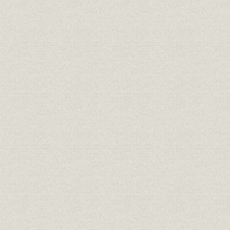
口絵
資料
事業場の変遷
役員任期一覧
社員数
株式
生産実績
貸借対照表
損益および利益処分
販売実績
事業場一覧