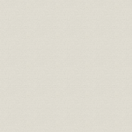
表29 電縫鋼管製造設備(西宮工場)
表30 弧光式電気炉(知多工場)
表31 スパイラル鋼管製造設備(知多工場)
表32 電縫鋼管製造設備(知多工場)
表33 継目無鋼管製造設備(知多工場)
表34 鍛接鋼管製造設備(知多工場)
表35 最初の建設計画の概要(千葉製鉄所)
表36 西工場の設備計画内容(千葉製鉄所)
表37 高炉(千葉製鉄所)
表38 平炉(千葉製鉄所)
表39 転炉(千葉製鉄所)