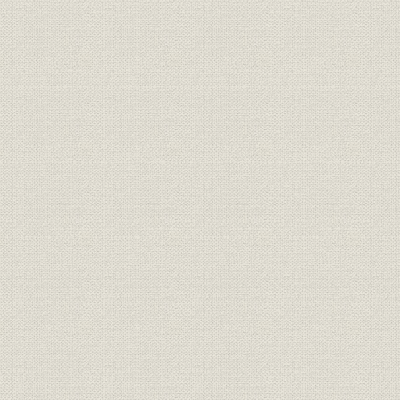
年表
索引
編集後記
[詳細表目次]
表1 鉄鋼増産計画の政府案
表2 全国と当社の設備能力比較
表3 主要生産設備能力の伸び
表4 長期設備合理化計画
表5 粗鋼生産に占める千葉製鉄所の割合
表6 当社と業界の合弁事業件数
表7 長期合理化計画における生産計画