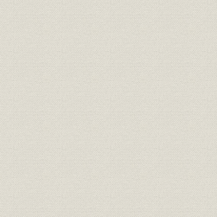
ストックボートの建造
2 鋼材自給計画と葺合工場の新設
鉄鋼業振興策の実施
鋼材の自給
兵庫工場の拡充
葺合工場の建設
第3節 戦後不況と合理化の進展
1 押し寄せた不況の嵐
反動恐慌と川崎造船所
8時間労働制の先駆
2 製鉄部門の合理化