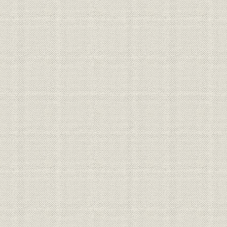
2 鉄鋼業の再建
傾斜生産方式
復興金融金庫融資と補給金
3 対日占領政策の変化と鉄鋼業
ストライク報告と賠償打切り
ドッジ・ライン下の鉄鋼業
企業合理化の努力
第2節 川崎重工業の再建
1 5取締役による会社運営
平和産業へ転換
合議制役員会の発足