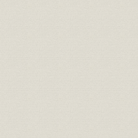
太平洋戦争と鉄鋼生産
2 川崎重工業株式会社と社名変更
戦時体制に即応
社名変更
株式問題の結着
製鈑工場
製鋼工場
3 製鉄部門の新工場と関連会社
久慈製鉄所
特殊鋼工場
伊保工場