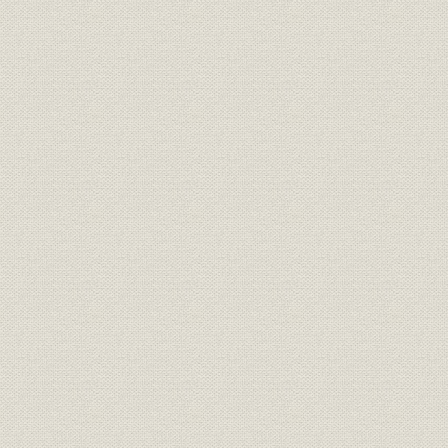
電気炉の導入
薄板の製造に進出
メルツ式平炉の効果
第4節 整理と更生
1 整理
金融恐慌と経営危機
第1次整理
松方社長の辞任
第2次整理
2 更生への努力
和議の確定