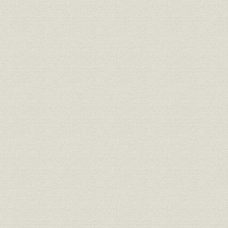
社長交替
3 兵庫工場の分離と製鋼工場の発足
川崎車輛株式会社の設立
製鋼工場の発足
4 製鈑工場の拡充
平炉の改造とけい素鋼板への進出
薄板生産の拡充
準戦時体制下の鉄鋼業
第5節 戦時下の事業拡張
1 戦時下の鉄鋼業
戦時経済への移行