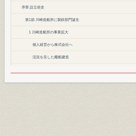
序章 設立前史
第1節 川崎造船所に製鉄部門誕生
1 川崎造船所の事業拡大
個人経営から株式会社へ
活況を呈した艦船建造
2 運河分工場の開設
わが国鉄鋼業の幕あけ
製鉄部門へ進出
第2節 第1次世界大戦と製鉄部門の拡充
1 造船業界の活況
成長した造船業