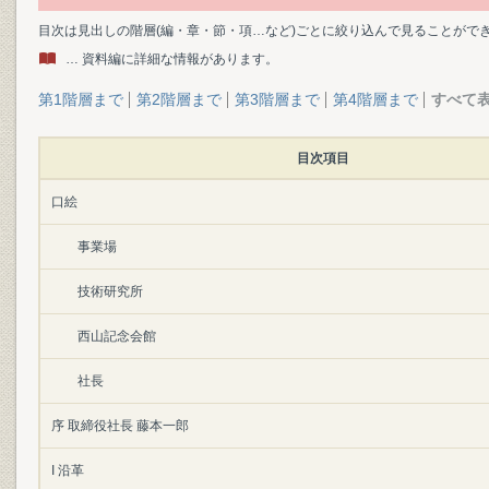
目次は見出しの階層(編・章・節・項…など)ごとに絞り込んで見ることがで
… 資料編に詳細な情報があります。
第1階層まで
第2階層まで
第3階層まで
第4階層まで
すべて
目次項目
口絵
事業場
技術研究所
西山記念会館
社長
序 取締役社長 藤本一郎
I 沿革