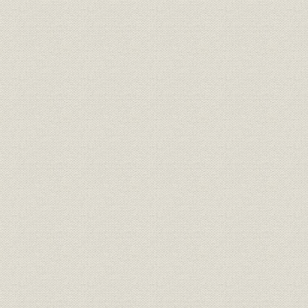
知多工場
関連会社
4 川崎重工業に製鉄所発足
戦争末期の状況
組織改正
第1章 川崎製鉄株式会社の発足
第1節 戦後混乱期の鉄鋼業
1 対日占領政策と鉄鋼業
賠償問題
財閥解体と過度経済力集中排除法