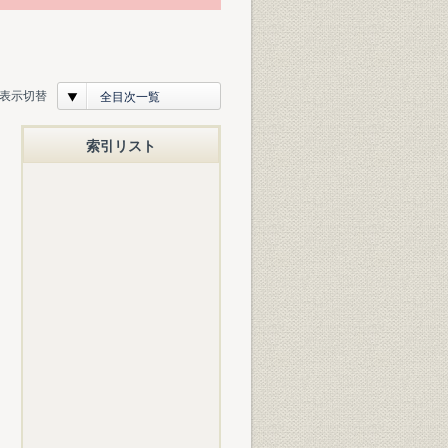
表示切替
全目次一覧
索引リスト