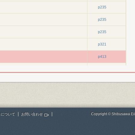
p235
p235
p235
p321
p413
p461
p513
p551
p589
Copyright © Shibusawa Eii
トについて
お問い合わせ
p631
p697