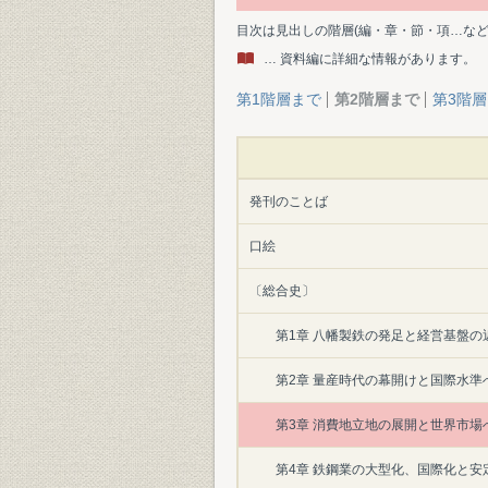
目次は見出しの階層(編・章・節・項…な
… 資料編に詳細な情報があります。
第1階層まで
第2階層まで
第3階
発刊のことば
口絵
〔総合史〕
第1章 八幡製鉄の発足と経営基盤の
第2章 量産時代の幕開けと国際水準
第3章 消費地立地の展開と世界市場
第4章 鉄鋼業の大型化、国際化と安