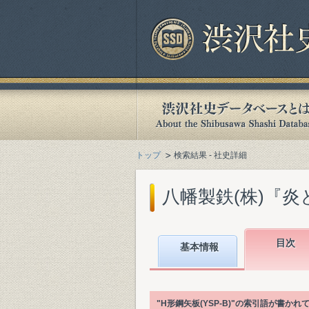
トップ
検索結果 - 社史詳細
八幡製鉄(株)『炎と
目次
基本情報
"H形鋼矢板(YSP-B)"の索引語が書