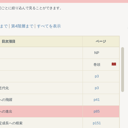
ど)ごとに絞り込んで見ることができます。
層まで
第4階層まで
すべてを表示
目次項目
ページ
NP
巻頭
p3
近代化
p3
への飛躍
p41
への進出
p85
定成長への模索
p151