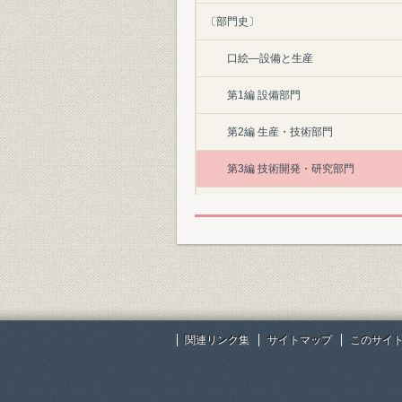
〔部門史〕
口絵―設備と生産
第1編 設備部門
第2編 生産・技術部門
第3編 技術開発・研究部門
第4編 原燃料部門
第5編 販売部門
第6編 情報システム部門
第7編 経理・資金部門
関連リンク集
サイトマップ
このサイ
第8編 人事・労働部門
第9編 能力開発部門