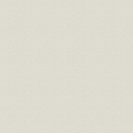
第2章 製銑技術の開発・研究
第3章 製鋼技術の開発・研究
第4章 圧延技術の開発・研究
第5章 新製品の開発と利用技術の研究
第4編 原燃料部門
第1章 鉄鉱石
第2章 燃料
第3章 鉄屑
第4章 合金鉄
第5章 原料輸送
第6章 資源調査