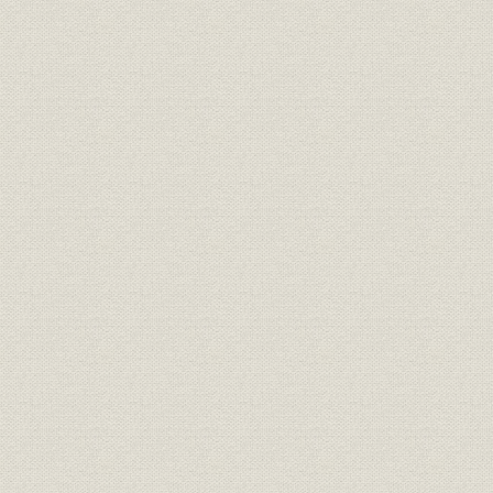
第2章 PCSによる事務機械化の推進
第3章 コンピュータ導入と利用の模索
第4章 全社的なコンピュータ利用の展開
第5章 コンピュータによる一貫生産管理
第6章 複数製鉄所への対応
第7章 技術分野におけるコンピュータ利用
第8章 新日鉄発足の準備作業
第7編 経理・資金部門
第1章 社業発展に伴う経理状況
第2章 財務体制の確立と資金調達
第8編 人事・労働部門