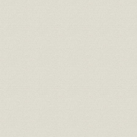
第4節 鋼管部門の強化
第5節 鉄構事業の拡大
第6節 環境対策の推進
第7節 新時代への体制づくり
〔部門史〕
口絵―設備と生産
第1編 設備部門
第1章 第1次設備合理化
第2章 第2次設備合理化
第3章 第3次設備合理化
第4章 君津の建設と八幡の若返り