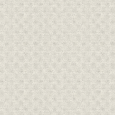
第5編 販売部門
第1章 販売の基本理念
第2章 統制から自由経済へ
第3章 高度成長への対応と促進
第4章 市場部の創設と解体
第5章 輸出の飛躍
第6章 市況安定対策
第7章 座談会―当社の販売20年を振り返る
第6編 情報システム部門
第1章 情報システム部門の動向