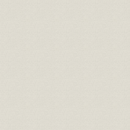
第5章 合理化を支えた設備技術
第2編 生産・技術部門
第1章 生産・技術部門の動向
第2章 製銑
第3章 製鋼
第4章 圧延
第5章 化成
第6章 エネルギー
第7章 品質管理、IE、自主管理活動
第3編 技術開発・研究部門
第1章 技術開発・研究体制の動向