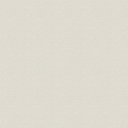
第2節 エンジニアリング事業の発足
第3節 堺製鉄所の建設
第4節 新しい市場の追求
第5節 鉄鉱石安定供給源の確保
第6節 操業技術の飛躍的向上
第7節 技術革新に対応する教育体制
第8節 近代的管理方式の定着と発展
第4章 鉄鋼業の大型化、国際化と安定成長への模索
第1節 日本経済繁栄の長期化と鉄鋼業の大型化、国際化
第2節 君津製鉄所の建設
第3節 八幡製鉄所マスタープランの策定