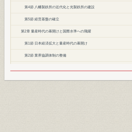
第4節 八幡製鉄所の近代化と光製鉄所の建設
第5節 経営基盤の確立
第2章 量産時代の幕開けと国際水準への飛躍
第1節 日本経済拡大と量産時代の幕開け
第2節 業界協調体制の整備
第3節 戸畑銑鋼一貫製鉄所の建設
第4節 国際的視野に立った研究体制の確立
第5節 良好な労使関係の樹立
第6節 総合力における国際水準への飛躍
第3章 消費地立地の展開と世界市場への進出
第1節 激動時代の超克