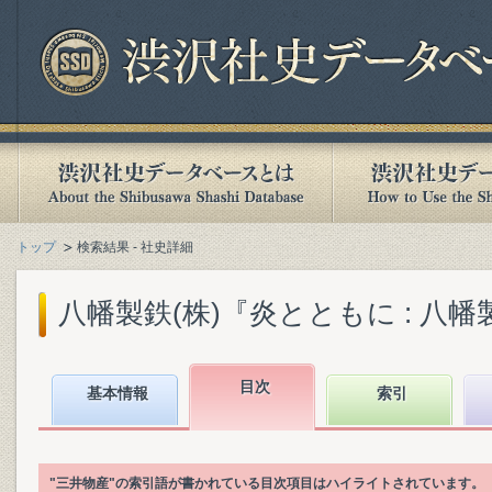
トップ
検索結果 - 社史詳細
八幡製鉄(株)『炎とともに : 八幡製
目次
基本情報
索引
"三井物産"の索引語が書かれている目次項目はハイライトされています。