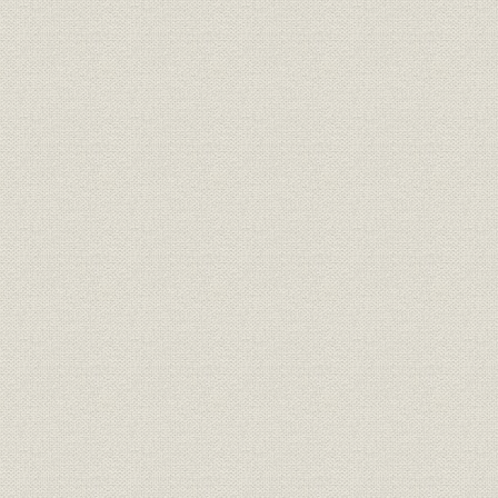
伊予別子鉱山坑内平面全図
伊予別子鉱山坑内截面全図
別子鉱山露頭・施設図(明治17年実測図に加工)
別子鉱山周辺図(明治期)
表目次
第一部
第二部
第三部
図目次
第一部
第二部