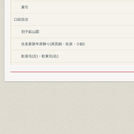
索引
口絵目次
別子鉱山図
住友家新年床飾り(床尻銅・吹炭・小鉑)
歓喜坑(左)・歓東坑(右)
田向重右衛門あて住友友信書状
ラロック「別子鉱山目論見書」
ラロック使用のトランシット
東延斜坑機械場
新居浜製錬所
フレッシュヴィル別子鉱山視察状況添付略図写