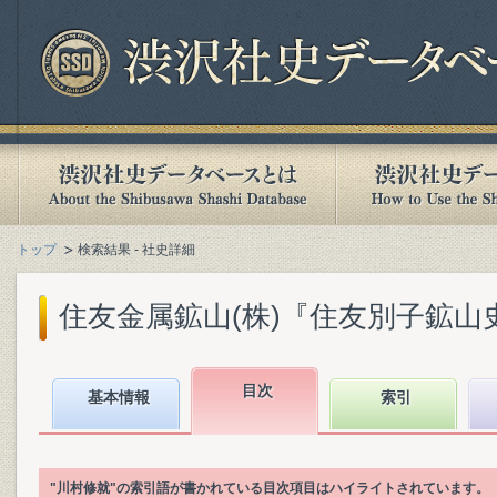
トップ
検索結果 - 社史詳細
住友金属鉱山(株)『住友別子鉱山史. 上
目次
基本情報
索引
"川村修就"の索引語が書かれている目次項目はハイライトされています。