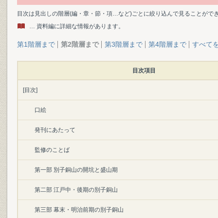
目次は見出しの階層(編・章・節・項…など)ごとに絞り込んで見ることがで
… 資料編に詳細な情報があります。
第1階層まで
第2階層まで
第3階層まで
第4階層まで
すべて
目次項目
[目次]
口絵
発刊にあたって
監修のことば
第一部 別子銅山の開坑と盛山期
第二部 江戸中・後期の別子銅山
第三部 幕末・明治前期の別子銅山