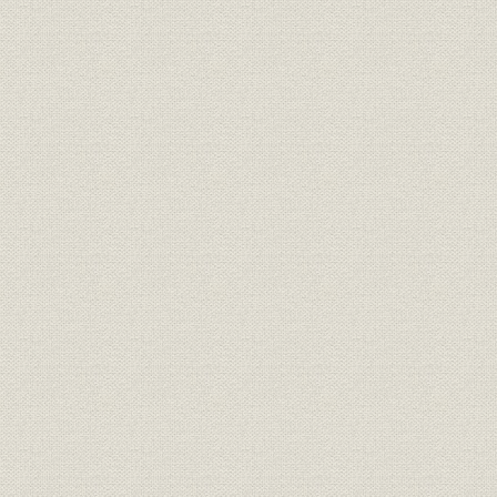
別子鉱山の生産再開
別子鉱山の復興計画
鴻之舞鉱山の操業再開
復興と政策的支援
新たな労使関係の始まり
別子大争議
第1章 当社発足と戦後復興(1950~1959年)
第1節 金石分離と別子鉱業の発足
企業再建整備問題
別子鉱業所付帯部門の分離
集排法運用の動向