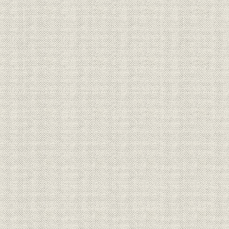
東京研究所の新設
金属加工分野への進出
潤滑剤事業への進出
核燃料事業への進出
第6節 人事・労働諸制度の整備と統一
1 組織、権限の整備
事務制度の整備
職務権限の明確化と資格制度の新設
別子鉱業所におけるスタッフ・アンド・ライン制の導入
2 労働制度、労使関係の対応
労働条件の統一