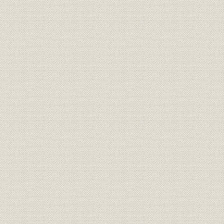
新規有望鉱山の買収
第4節 銅製錬法の技術開発とニッケル事業の拡充
1 銅
精鉱直投吹製錬法の開発
2 ニッケル
ニッケル事業の沿革
戦後の再開
販売不振の打開と景気回復に伴う増産
フェロニッケル事業への進出
3 鉛
第5節 研究開発と新規事業への進出