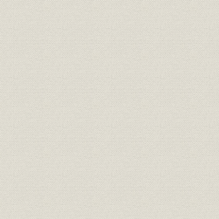
金石分離の指令
企業再建整備計画の提出
別子鉱業の発足と佐々連鉱業の統合
昭和天皇の新居浜巡幸
本社ビルの新築と商号変更
第2節 朝鮮動乱特需と復興
第3節 国内鉱山の拡充と買収
既存国内鉱山の探鉱と拡充
別子鉱山の下部開発
鴻之舞鉱山の富鉱帯発見
佐々連鉱山と余市鉱山の復興