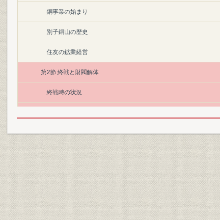
銅事業の始まり
別子銅山の歴史
住友の鉱業経営
第2節 終戦と財閥解体
終戦時の状況
自発的解体
経営幹部の公職追放
株式保有関係の解消
第3節 戦後の混乱と復興のいぶき
生産再開の機運と住友本社受託鉱山の譲り受け
井華鉱業本社の東京移転