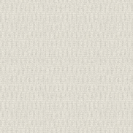
第2節 国内鉱山の鉱況悪化と海外鉱山の開発
国内鉱山の状況
別子鉱山
鴻之舞鉱山
佐々連鉱山
ベスレヘム鉱山、リオブランコ鉱山の開発
ニッケル原料の安定調達
第3節 銅、ニッケルのコスト削減
銅
ニッケル
第4節 新規事業への進出