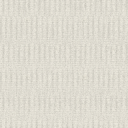
企業別労使関係への移行
労使協議会の設置
3 近代的管理方式の導入
第2章 貿易自由化の試練(1959~1963年)
第1節 貿易自由化と経営政策の転換
貿易自由化
非鉄金属鉱業の自由化対策
非鉄金属の自由化
経営政策の転換
自立再建計画の実施