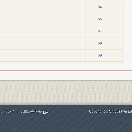
p4
p6
p7
p9
p9
p9
p10
p11
p12
Copyright © Shibusawa Eii
トについて
お問い合わせ
鉱山の譲り受け
p12
p12