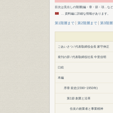
目次は見出しの階層(編・章・節・項…な
… 資料編に詳細な情報があります。
第1階層まで
第2階層まで
第3階
ごあいさつ / 代表取締役会長 家守伸正
発刊の辞 / 代表取締役社長 中里佳明
口絵
本編
序章 前史(1590~1950年)
第1節 創業と沿革
住友の創業者と事業精神