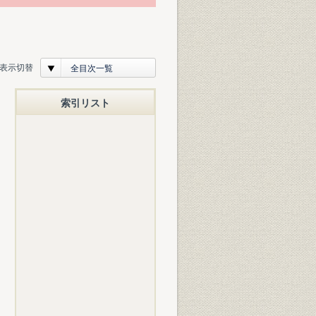
表示切替
全目次一覧
索引リスト