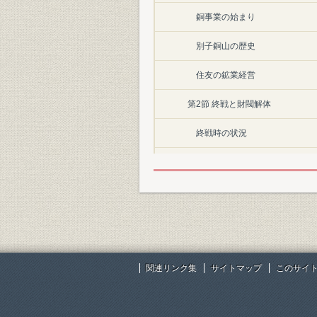
銅事業の始まり
別子銅山の歴史
住友の鉱業経営
第2節 終戦と財閥解体
終戦時の状況
自発的解体
経営幹部の公職追放
株式保有関係の解消
第3節 戦後の混乱と復興のいぶき
関連リンク集
サイトマップ
このサイ
生産再開の機運と住友本社受託
井華鉱業本社の東京移転