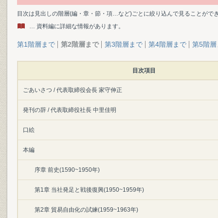
目次は見出しの階層(編・章・節・項…など)ごとに絞り込んで見ることがで
… 資料編に詳細な情報があります。
第1階層まで
第2階層まで
第3階層まで
第4階層まで
第5階層
目次項目
ごあいさつ / 代表取締役会長 家守伸正
発刊の辞 / 代表取締役社長 中里佳明
口絵
本編
序章 前史(1590~1950年)
第1章 当社発足と戦後復興(1950~1959年)
第2章 貿易自由化の試練(1959~1963年)