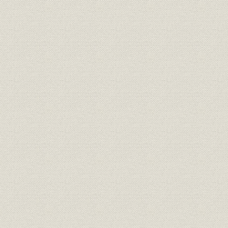
従業員の平均給与月額、年間所定内労働時間の推移
資本金の推移
業績の推移(単独)
業績の推移(連結)
純資産・負債・自己資本比率の推移(単独)
純資産・負債・自己資本比率の推移(連結)
株主数、発行済株式総数の推移
株式分布状況の推移
株価の推移
配当金の推移
粗鉱生産量の推移