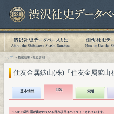
トップ
検索結果 - 社史詳細
住友金属鉱山(株)『住友金属鉱山社史』
目次
基本情報
索引
"TAB"の索引語が書かれている目次項目はハイライトされています。