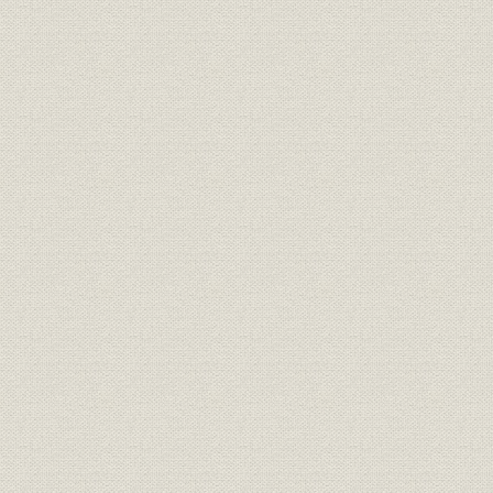
住友グループ発展略図
現行定款
SMMグループ行動基準
取締役の変遷
監査役の変遷
執行役員の変遷
経営執行役の変遷
組織の変遷
従業員数の推移
総合職採用数の推移
従業員の平均年齢、平均勤続年数の推移