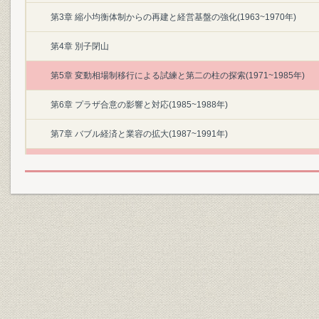
第3章 縮小均衡体制からの再建と経営基盤の強化(1963~1970年)
第4章 別子閉山
第5章 変動相場制移行による試練と第二の柱の探索(1971~1985年)
第6章 プラザ合意の影響と対応(1985~1988年)
第7章 バブル経済と業容の拡大(1987~1991年)
第8章 低成長時代の到来と対応(1991~1999年)
第9章 JCO臨界事故
第10章 信頼回復と戦略経営の推進(2000~2003年)
第11章 世界的資源高の到来と成長戦略の加速(2003~2014年)
第12章 これからの住友金属鉱山
資料編