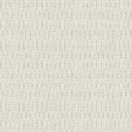
第4章 別子閉山
第1節 別子鉱山の閉山
第2節 鴻之舞・平瀬・佐々連鉱山の閉山
第3節 閉山後の課題
第5章 変動相場制移行による試練と第二の柱の探索(1971~1985年)
第1節 当社に対する影響と対応
第2節 資源部門
第3節 金属部門
第4節 材料部門
第5節 研究開発部門
第6節 管理間接部門