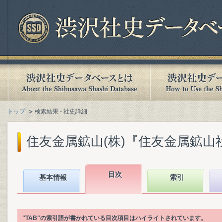
トップ
検索結果 - 社史詳細
住友金属鉱山(株)『住友金属鉱山社史』
目次
基本情報
索引
"TAB"の索引語が書かれている目次項目はハイライトされています。