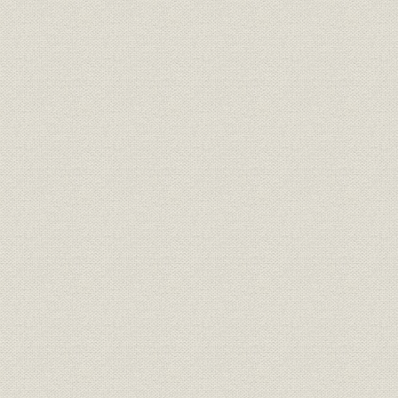
第4節 資源部門
第5節 金属部門
第6節 材料部門
第7節 研究開発部門
第8節 管理間接部門
第11章 世界的資源高の到来と成長戦略の加速(2003~2014年)
第1節 世界的資源高の到来
第2節 資源部門
第3節 金属部門
第4節 材料部門
第5節 研究開発部門・工務部門