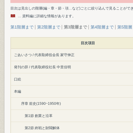
目次は見出しの階層(編・章・節・項…など)ごとに絞り込んで見ることがで
… 資料編に詳細な情報があります。
第1階層まで
第2階層まで
第3階層まで
第4階層まで
第5階層
目次項目
ごあいさつ / 代表取締役会長 家守伸正
発刊の辞 / 代表取締役社長 中里佳明
口絵
本編
序章 前史(1590~1950年)
第1節 創業と沿革
第2節 終戦と財閥解体