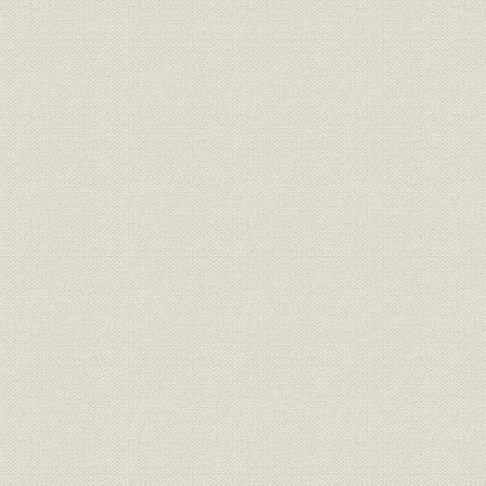
第3節 銅、ニッケルのコスト削減
第4節 新規事業への進出
第5節 本社の組織改編と新規事業の経営管理
第3章 縮小均衡体制からの再建と経営基盤の強化(1963~1970年)
第1節 経営再建と発展への基礎固め
第2節 国内鉱山操業継続のための努力と技術開発
第3節 金属部門の対応
第4節 材料部門の対応
第5節 新規事業への進出
第6節 研究開発体制の強化
第7節 管理間接部門の対応