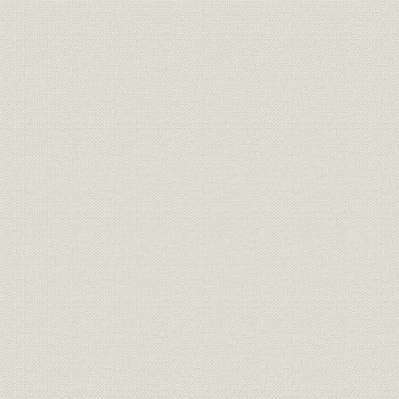
第1節 事故前のJCO
第2節 臨界事故の発生
第3節 事故発生直後の状況と対応
第4節 その後の事故対応
第5節 事故の原因
第6節 事故の反省を踏まえた取り組み
第10章 信頼回復と戦略経営の推進(2000~2003年)
第1節 企業再生計画
第2節 ITバブルとその崩壊
第3節 2001年中期経営計画