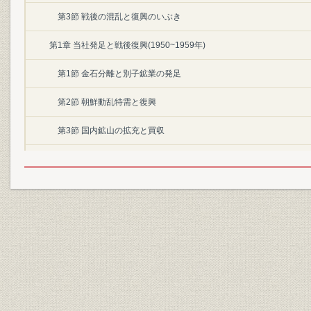
第3節 戦後の混乱と復興のいぶき
第1章 当社発足と戦後復興(1950~1959年)
第1節 金石分離と別子鉱業の発足
第2節 朝鮮動乱特需と復興
第3節 国内鉱山の拡充と買収
第4節 銅製錬法の技術開発とニッケル事業の拡充
第5節 研究開発と新規事業への進出
第6節 人事・労働諸制度の整備と統一
第2章 貿易自由化の試練(1959~1963年)
第1節 貿易自由化と経営政策の転換
第2節 国内鉱山の鉱況悪化と海外鉱山の開発