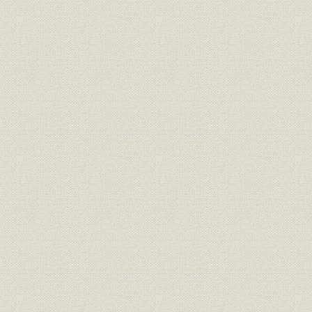
第5節 材料部門
第6節 研究開発部門
第7節 管理間接部門
第8章 低成長時代の到来と対応(1991~1999年)
第1節 バブル崩壊の影響と対応
第2節 資源部門
第3節 金属部門
第4節 材料部門
第5節 研究開発部門
第6節 管理間接部門
第9章 JCO臨界事故