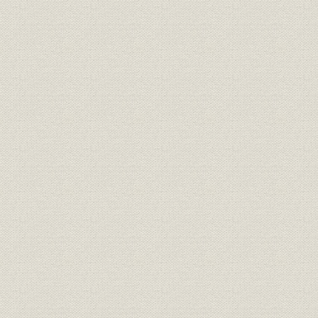
第6章 プラザ合意の影響と対応(1985~1988年)
第1節 円高・ドル安の影響と当社の対応
第2節 資源部門
第3節 金属部門
第4節 材料部門
第5節 研究開発部門
第7章 バブル経済と業容の拡大(1987~1991年)
第1節 バブル経済の影響
第2節 21世紀に向けた経営方針
第3節 資源部門
第4節 金属部門