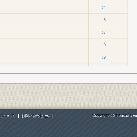
p4
p6
p7
p9
p9
p9
p10
p11
p12
Copyright © Shibusawa Eii
トについて
お問い合わせ
鉱山の譲り受け
p12
p12