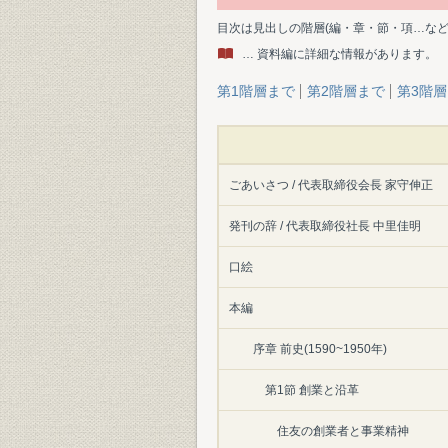
目次は見出しの階層(編・章・節・項…な
… 資料編に詳細な情報があります。
第1階層まで
第2階層まで
第3階
ごあいさつ / 代表取締役会長 家守伸正
発刊の辞 / 代表取締役社長 中里佳明
口絵
本編
序章 前史(1590~1950年)
第1節 創業と沿革
住友の創業者と事業精神