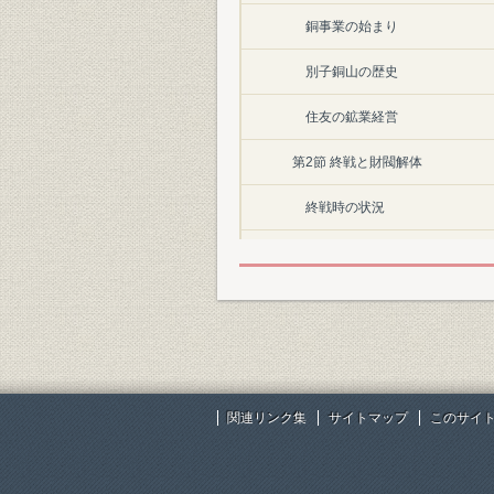
銅事業の始まり
別子銅山の歴史
住友の鉱業経営
第2節 終戦と財閥解体
終戦時の状況
自発的解体
経営幹部の公職追放
株式保有関係の解消
第3節 戦後の混乱と復興のいぶき
関連リンク集
サイトマップ
このサイ
生産再開の機運と住友本社受託
井華鉱業本社の東京移転