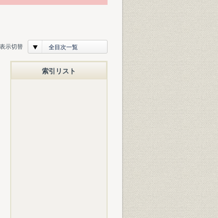
表示切替
全目次一覧
索引リスト