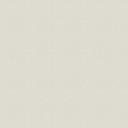
3 第一次大戦と日本近代化の歩み
【資料】
資料1/ 特許制度の起源について
資料2/ イギリスは世界の工場
資料3/ アメリカの発明特許数
資料4/ 現存する世界最古のミシン
資料5/ 環縫と本縫の糸の所用量
資料6/ ホウの主な改良点
資料7/ 大量生産方式の起源
資料8/ シンガー社の発展とエドワード・クラーク
資料9/ ゲオルグ・ミハエル・パフ