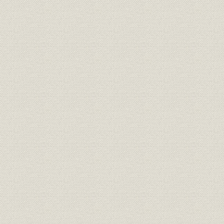
資料21/ 大久保利通の「勧業建白書」
資料22/ 千住製絨所設立のいきさつ
資料23/ E・モースの見た第一回内国勧業博覧会
資料24/ 洋服月賦販売の初まり
資料25/ 鹿鳴館の落成
資料26/ 鹿鳴館時代の洋装の値段
資料27/ 鹿鳴館時代去って洋服時代去り憲法発布で又々服屋が繁盛
資料28/ ミシンと経済
第二編 蛇の目ミシン沿革
第一章 創業期 パインミシン時代
1 創業者、小瀬与作