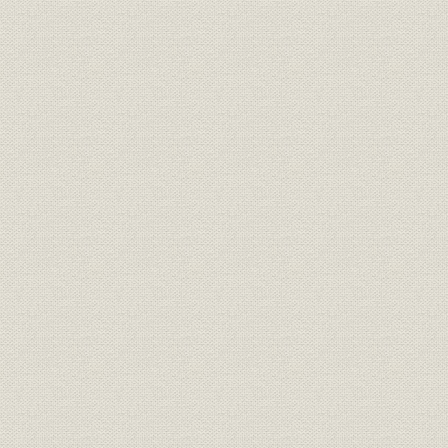
2 標準型一〇〇種ミシンの完成と「パインミシン株式会社」の設立
3 「月掛予約」方式の創案
4 シンガーの“大争議”と国産ミシンの勃興
5 中野工場の設立
第二章 成長期、帝国ミシン時代
1 小金井工場の建設
2 直営販売組織の確立
3 “訪問カード”と広告宣伝活動
4 海外輸出へ先鞭
5 戦時経済と帝国ミシン―帝国ミシンの黄金時代―