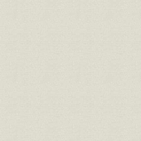
2 日本の開国
3 中浜万次郎とミシン
4 幕末の洋装化
5 明治初期・文明開化の頃―殖産工業とミシン―
第四章 日本産業の発達と女性の洋装化
1 鹿鳴館時代と女性の洋装化
2 日清・日露戦争と産業の発達
3 鹿鳴館後の服装の変遷
第五章 シンガーミシンの日本進出
1 シンガーミシンの上陸
2 ミシンの国産化への努力