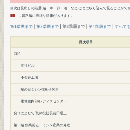
目次は見出しの階層(編・章・節・項…など)ごとに絞り込んで見ることがで
… 資料編に詳細な情報があります。
第1階層まで
第2階層まで
第3階層まで
第4階層まで
すべて
目次項目
口絵
本社ビル
小金井工場
蛇の目ミシン技術研究所
電算室内部/レディスセンター
発刊によせて 取締役社長前田増三
第一編 創業前史―ミシン産業の発達