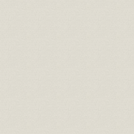
第三章 受難期 帝国ミシン後期
1 軍需産業へ全面転換
2 終戦とミシン事情
3 めまぐるしい役員交替
4 機種および部品の“規格統一”
5 「蛇の目ミシン株式会社」と社名変更
6 倒産
第四章 再建期 蛇の目産業時代
1 経営陣の強化
2 山田社長の再建計画
3 生産再開と販売対策