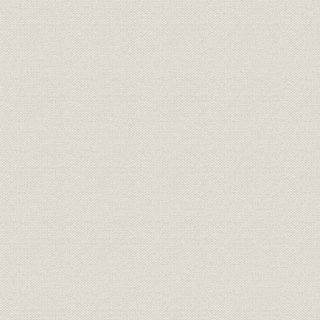
資料10/ ペリーの献貢物
資料11/ ハリスの献上品
資料12/ 日本開国宣教師ハリス
資料13/ 航海中の万次郎
資料14/ 中浜万次郎の生涯
資料15/ 横浜開港当時のもよう
資料16/ 神戸開港とドイツ商社
資料17/ 洋服採用の勅諭
資料18/ 各地の洋服屋
資料19/ わが国における製靴の初め
資料20/ 明治四、五年当時の物価