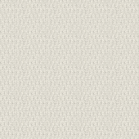
熱交換器製造設備の増強とブレージング不良
第4節 油圧機器の拡販
船舶用油圧装置の拡販
過当競争と油圧単体品の販売
第5節 経営基盤の安定と業績の伸展
二代、植野社長の就任
株式上場
経営基盤の安定と業績の伸張
(特記事項)YS-11機松山沖墜落事故
第2章 創立11年~20年(1971~1980)―低成長経済の中で事業規模拡大
第1節 総合的経営への布石