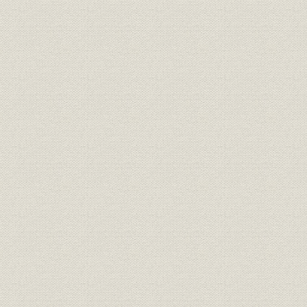
事業部制の廃止
住友会長の就任
第四次防衛力整備計画予算減少と厳しい経営環境下での努力
新事業、オゾン発生装置
新製品、新技術―ステンレス熱交換器、SMV型LNG気化装置
熱交換器、低騒音ファンとオイルクーラー、低騒音ポンプ―
第2節 厳しい経営環境の中、業績向上対策の効果を得る
三代、吉井社長の就任
原価低減、販売拡大、新製品開発の迅速化に向けて
海外駐在員事務所の設置
防衛用機器の生産確保と航空機用脚部品の輸出開始
ビジネスジェット機MU-300用脚の生産