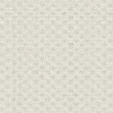
低温工業用大型熱交換器の輸出への重点指向
船舶用オイルコンの販売
設備拡充、滋賀工場建設と初の公募増資
第3節 業績回復、創立20年を迎える
第3章 創立21年~30年(1981~1990)―電子技術を駆使しシステム製
強い企業体質を目指す―
第1節 混沌とした経済環境の中、経営基盤充実へ
量産品の拡販と合理化―滋賀ポンプ工場の建設と真空ろう付法
航空機器事業への設備投資、滋賀航機工場を建設
LNG気化装置の納入数増加と改良開発
定年延長