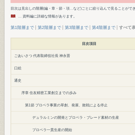
目次は見出しの階層(編・章・節・項…など)ごとに絞り込んで見ることがで
… 資料編に詳細な情報があります。
第1階層まで
第2階層まで
第3階層まで
第4階層まで
すべて
目次項目
ごあいさつ 代表取締役社長 神永晋
口絵
通史
序章 住友精密工業創立までの歩み
第1節 プロペラ事業の草創、発展、敗戦による停止
デュラルミンの開発とプロペラ・ブレード素材の生産
プロペラ一貫生産の開始