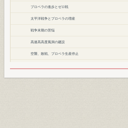
プロペラの進歩とゼロ戦
太平洋戦争とプロペラの増産
戦争末期の苦悩
高速高高度風洞の建設
空襲、敗戦、プロペラ生産停止
終戦直後の状況
第2節 戦後の事業再開と航空機器事業の分離
1. プロペラ事業の再開
航空機製造禁止解除と事業再開の検討
分業の再開とハミルトン社との技術契約の復活
2. 航空機用脚事業への進出