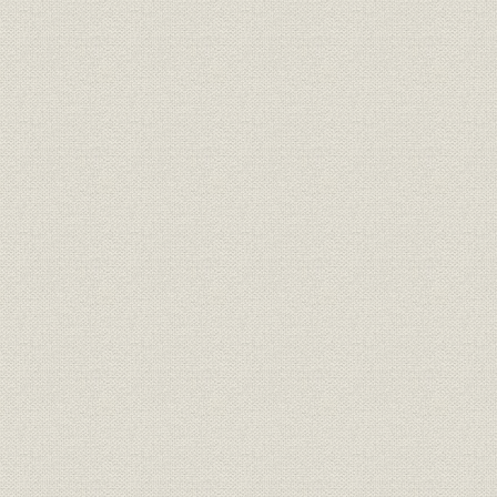
体制整備と事業部制の導入
社歌を制定し、士気も高まる
第2節 防衛力強化と航空機器事業の拡大
第三次防衛力整備計画と航空機器部門の拡充
大型プロペラの生産
操縦系統、燃料系統など新規分野への進出
脚生産設備の拡充と航空機用熱交換器の採用増加
第3節 国内産業の成長と熱交換器市場発掘
LNG気化装置へ進出
変圧器用オイルクーラー
低温工業用大型熱交換器の輸出