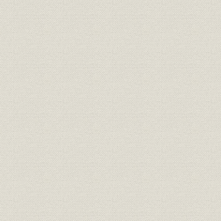
第一次防衛力整備計画と、F-86F、T-33A機用脚国産化の担当
航空機器事業部の発足と接収解除
航空機用脚の本格生産
3. 航空機用アルミニウム熱交換器の開発と熱交換器事業への進出
航空機用オイルクーラーの開発とアルミニウム熱交換器事業の
自動車用熱交換器などへの適用に挑戦
国鉄ディーゼル機関車用熱交換器への採用と熱交換器部の新設
4. 航空機器事業の分離決定
第1章 創立後の10年(1961~1970)―航空機器と熱交換器の2事業で
基盤を固める―
第1節 住友精密工業の創立