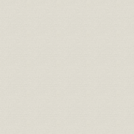
初代、酒井社長の就任
喫緊の課題と対応
国産旅客機YS-11用脚の生産
第二次防衛力整備計画と主力戦闘機F-104J用脚の生産
MU-2ビジネス機用脚の生産
YS-11機用プロペラのオーバーホール
鉄道車両用熱交換器の拡販と新幹線車両への採用
工業用冷却ファンの開発
低温工業用大型熱交換器分野への進出
油圧機器への進出と油圧機器事業の確立
船舶用油圧装置