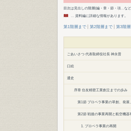
目次は見出しの階層(編・章・節・項…な
… 資料編に詳細な情報があります。
第1階層まで
第2階層まで
第3階
ごあいさつ 代表取締役社長 神永晋
口絵
通史
序章 住友精密工業創立までの歩み
第1節 プロペラ事業の草創、発展
第2節 戦後の事業再開と航空機器
1. プロペラ事業の再開