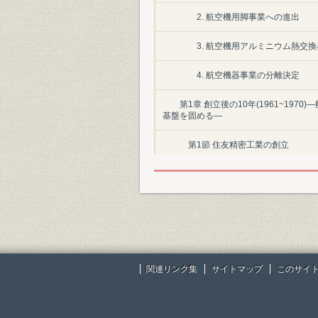
2. 航空機用脚事業への進出
3. 航空機用アルミニウム熱交
4. 航空機器事業の分離決定
第1章 創立後の10年(1961~19
基盤を固める―
第1節 住友精密工業の創立
第2節 防衛力強化と航空機器事業
第3節 国内産業の成長と熱交換器
第4節 油圧機器の拡販
第5節 経営基盤の安定と業績の伸
関連リンク集
サイトマップ
このサイ
第2章 創立11年~20年(1971~1