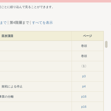
ど)ごとに絞り込んで見ることができます。
層まで
第4階層まで
すべてを表示
目次項目
ページ
巻頭
巻頭
〔1〕
p3
、敗戦による停止
p4
事業の分離
p16
p16