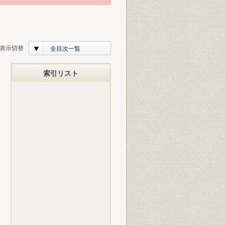
表示切替
全目次一覧
索引リスト