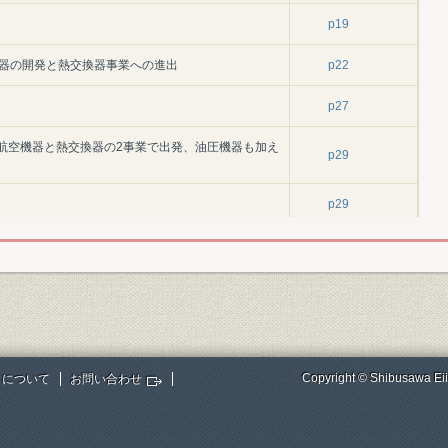
p19
換器の開発と熱交換器事業への進出
p22
p27
70)―航空機器と熱交換器の2事業で出発、油圧機器も加え
p29
p29
の拡大
p41
市場発掘
p44
p47
展
p49
Copyright © Shibusawa Eii
トについて
お問い合わせ
980)―低成長経済の中で事業規模拡大―
p53