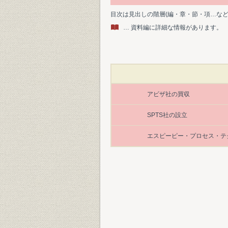
目次は見出しの階層(編・章・節・項…な
… 資料編に詳細な情報があります。
アビザ社の買収
SPTS社の設立
エスピーピー・プロセス・テ