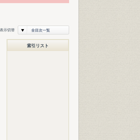
表示切替
全目次一覧
索引リスト