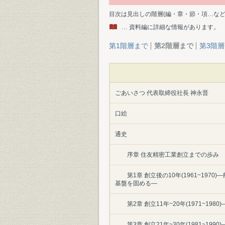
目次は見出しの階層(編・章・節・項…な
… 資料編に詳細な情報があります。
第1階層まで
第2階層まで
第3階
ごあいさつ 代表取締役社長 神永晋
口絵
通史
序章 住友精密工業創立までの歩み
第1章 創立後の10年(1961~19
基盤を固める―
第2章 創立11年~20年(1971~1
第3章 創立21年~30年(1981~