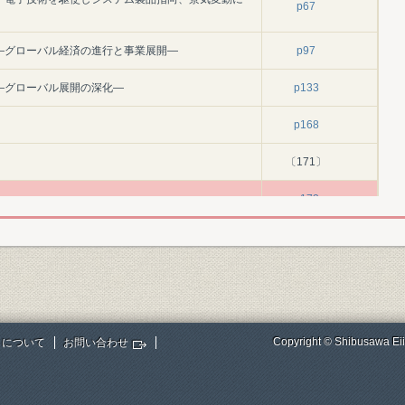
p67
000)―グローバル経済の進行と事業展開―
p97
10)―グローバル展開の深化―
p133
p168
〔171〕
p173
p437
p461
セス装置事業
p493
Copyright © Shibusawa Eii
トについて
お問い合わせ
イス事業
p527
p551