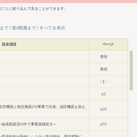
ど)ごとに絞り込んで見ることができます。
層まで
第4階層まで
すべてを表示
目次項目
ページ
巻頭
巻頭
〔1〕
p3
70)―航空機器と熱交換器の2事業で出発、油圧機器も加え
p29
980)―低成長経済の中で事業規模拡大―
p53
1990)―電子技術を駆使しシステム製品指向、景気変動に