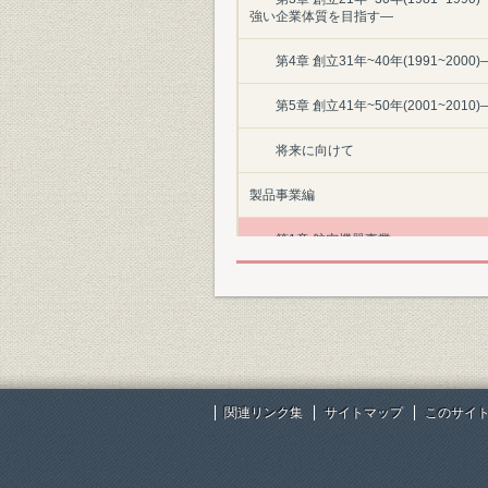
強い企業体質を目指す―
第4章 創立31年~40年(1991~2
第5章 創立41年~50年(2001~20
将来に向けて
製品事業編
第1章 航空機器事業
第3章 油圧機器事業
第4章 環境システム事業
第5章 マイクロテクノロジー・プロ
関連リンク集
サイトマップ
このサイ
第6章 マイクロテクノロジー・デバ
第7章 研究、開発、創事業