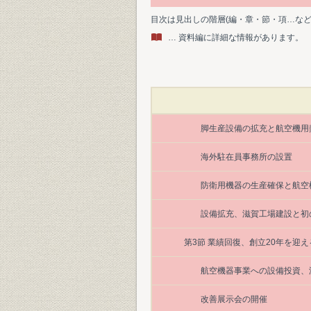
目次は見出しの階層(編・章・節・項…な
… 資料編に詳細な情報があります。
脚生産設備の拡充と航空機用
海外駐在員事務所の設置
防衛用機器の生産確保と航空
設備拡充、滋賀工場建設と初
第3節 業績回復、創立20年を迎え
航空機器事業への設備投資、
改善展示会の開催