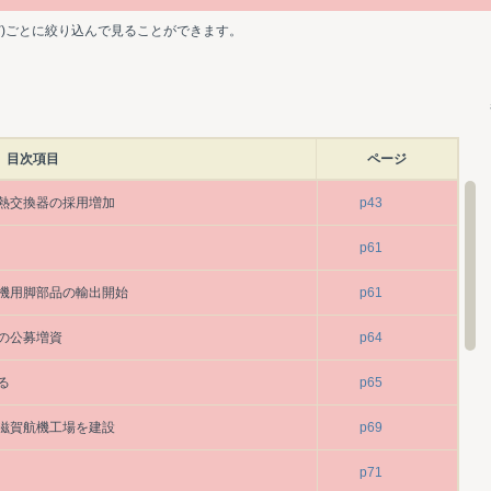
ど)ごとに絞り込んで見ることができます。
目次項目
ページ
熱交換器の採用増加
p43
p61
機用脚部品の輸出開始
p61
の公募増資
p64
る
p65
滋賀航機工場を建設
p69
p71