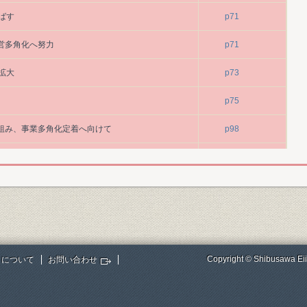
ばす
p71
営多角化へ努力
p71
拡大
p73
p75
取組み、事業多角化定着へ向けて
p98
換器システムの受注
p108
し
p146
空機の市場
p146
p224
Copyright © Shibusawa Eii
トについて
お問い合わせ
への本格的進出
p224
生産
p224