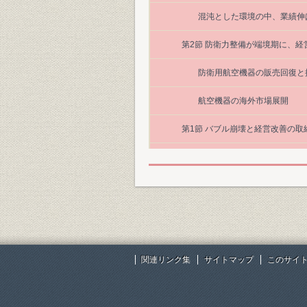
混沌とした環境の中、業績伸
第2節 防衛力整備が端境期に、経
防衛用航空機器の販売回復と
航空機器の海外市場展開
第1節 バブル崩壊と経営改善の
民間中小型航空エンジン熱交
厳しい業績下の経営計画見直
防衛用航空機と世界の民間航
4. 新分野への進出
関連リンク集
サイトマップ
このサイ
操縦系統機器と燃料系統機器
パイロット脱出装置用部品の