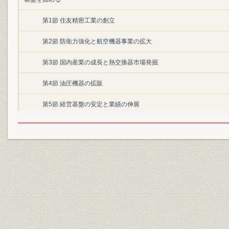
第1節 住友精密工業の創立
第2節 防衛力強化と航空機器事業の拡大
第3節 国内産業の成長と熱交換器市場発掘
第4節 油圧機器の拡販
第5節 経営基盤の安定と業績の伸展
第2章 創立11年~20年(1971~1980)―低成長経済の中で事業規模拡大
第1節 総合的経営への布石
第2節 厳しい経営環境の中、業績向上対策の効果を得る
第3節 業績回復、創立20年を迎える
第3章 創立21年~30年(1981~1990)―電子技術を駆使しシステム製
強い企業体質を目指す―