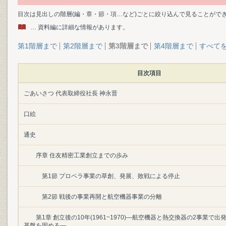
目次は見出しの階層(編・章・節・項…など)ごとに絞り込んで見ることがで
… 資料編に詳細な情報があります。
第1階層まで
第2階層まで
第3階層まで
第4階層まで
すべて
目次項目
ごあいさつ 代表取締役社長 神永晋
口絵
通史
序章 住友精密工業創立までの歩み
第1節 プロペラ事業の草創、発展、敗戦による停止
第2節 戦後の事業再開と航空機器事業の分離
第1章 創立後の10年(1961~1970)―航空機器と熱交換器の2事業で
基盤を固める―