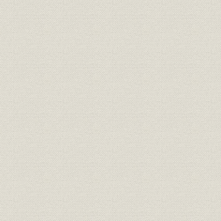
第1節 混沌とした経済環境の中、経営基盤充実へ
第2節 防衛力整備が端境期に、経営多角化へ努力
第3節 民間航空機用市場への本格進出、熱交換器事業の好調
第4節 主力事業の拡大と多角化で業容拡大
第4章 創立31年~40年(1991~2000)―グローバル経済の進行と事業展
第1節 バブル崩壊と経営改善の取組み、事業多角化定着へ向けて
第2節 グローバル化で経営改善に取り組む
第3節 激動と試練の時代
第4節 次の10年への発展に向けて
第5章 創立41年~50年(2001~2010)―グローバル展開の深化―
第1節 グローバリゼーションに対応した事業展開