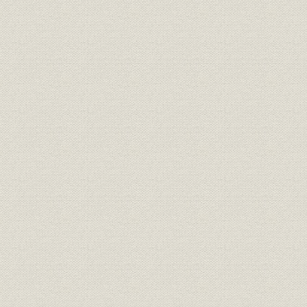
第1節 第3の柱として成長〔1961年~1970年〕
第2節 主力機器QTポンプの登場と油排出監視制御装置の販売〔1971年
第3節 QTポンプを核に装置メーカーへステップ〔1981年~1990年〕
第4節 システムメーカーを目指して〔1991年~2000年〕
第5節 事業方針の見直しと高収益化〔2001年~2010年〕
第6節 油圧機器事業部門の将来展望
第4章 環境システム事業
第1節 オゾナイザの技術導入と事業化―オゾナイザ開発とし尿処理への
年~1980年〕
第2節 オゾナイザ市場の発掘と展開―平板型オゾナイザの特長活か
― 〔1981年~1990年〕
第3節 大型オゾナイザ開発とシステム化への取組み―オゾン発生装
装置へと進む― 〔1991年~2000年〕