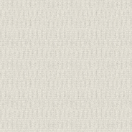
第5節 システム・インテグレータへの道―蓄積した技術をさらに磨
られる航空機器を供給― 〔2001年~2010年〕
第6節 将来に向けた航空宇宙事業の展望
第6節 将来に向けた航空宇宙事業の展望
序節 住友金属工業時代のアルミニウム熱交換器〔1954年~1960年
第1節 創立~10年〔1961年~1970年〕
第2節 創立11年~20年〔1971年~1980年〕
第3節 創立21年~30年〔1981年~1990年〕
第4節 創立31年~40年〔1991年~2000年〕
第5節 創立41年~50年〔2001年~2010年〕
第3章 油圧機器事業