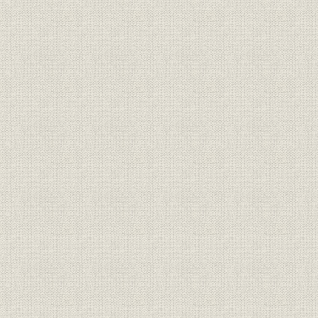
第6節 応用製品の取組み
第7節 デバイス開発
第8節 センサネットワーク事業
第7章 研究、開発、創事業
第1節 創立後の10年〔1961年~1970年〕
第2節 創立11年から20年〔1971年~1980年〕
第3節 創立後21年から30年〔1981年~1990年〕
第4節 創立31年から40年〔1991年~2000年〕
第5節 創立後41年から50年〔2001年~2010年〕
経営管理施策編