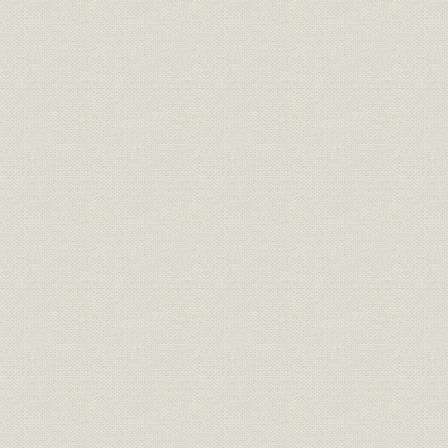
第2節 グローバル展開深化のための長期投資
第3節 世界金融危機への対応
将来に向けて
製品事業編
第1章 航空機器事業
序節 事業の草創と戦後の事業展開―デュラルミン製プロペラの生産
大戦、戦後の航空機器事業再開―
第1節 航空機器事業の確立―事業の基礎を構築― 〔1961年~1970
第2節 航空機器の製品範囲の拡大―次代を見据えた製品開発― 〔1971
第3節 部品製造からシステム製品へ―エレクトロニクス技術でシス
〔1981年~1990年〕
第4節 世界を見据えた事業展開―世界を視野に、独自のシステム製品を
年~2000年〕