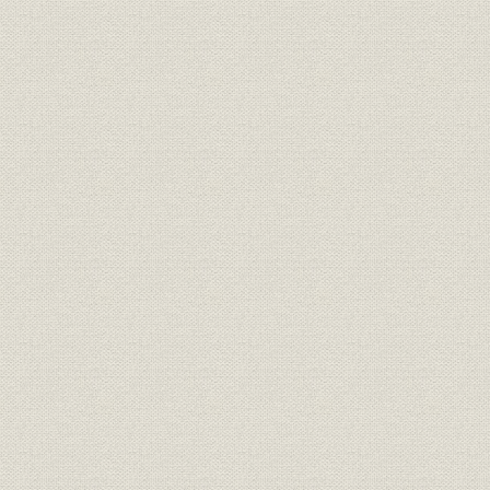
第4節 既存分野での事業拡大と新分野への展開―パルプ漂白分野へ
進出― 〔2001年~2010年〕
第5章 マイクロテクノロジー・プロセス装置事業
第1節 クライオポンプの事業化とマイクロテクノロジーへの参入〔198
第2節 マイクロテクノロジー業界での存在感高める〔1991年~2000
第3節 ドライプロセス装置の商品化と事業成長〔2001年~2010年〕
第6章 マイクロテクノロジー・デバイス事業
第1節 マイクロマシニング研究とセンサー基礎研究
第2節 ジャイロスコープの事業化
第3節 加速度センサー開発と市場開発
第4節 BASE社とのSiVSG共同開発
第5節 SiVSGの小型化開発