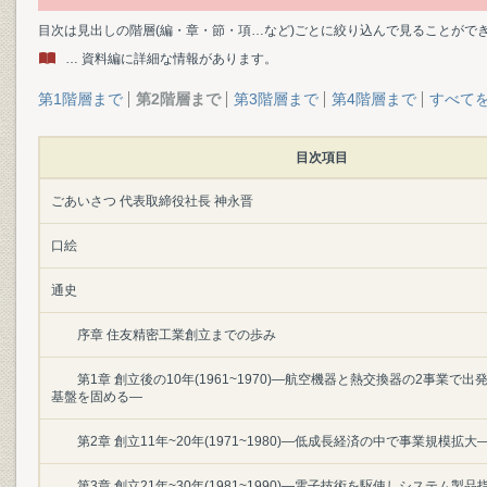
目次は見出しの階層(編・章・節・項…など)ごとに絞り込んで見ることがで
… 資料編に詳細な情報があります。
第1階層まで
第2階層まで
第3階層まで
第4階層まで
すべて
目次項目
ごあいさつ 代表取締役社長 神永晋
口絵
通史
序章 住友精密工業創立までの歩み
第1章 創立後の10年(1961~1970)―航空機器と熱交換器の2事業で
基盤を固める―
第2章 創立11年~20年(1971~1980)―低成長経済の中で事業規模拡大
第3章 創立21年~30年(1981~1990)―電子技術を駆使しシステム製