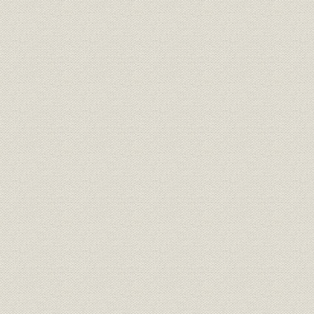
第2章 関係会社の管理
第3章 関係会社の概要
資料編
住友の事業精神
企業理念
住友グループ発展略図
定款
役員任期一覧
組織の変遷
財務
株式