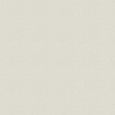
労務
技術・製品
社歌
年表
参考文献
索引
あとがき