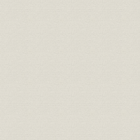
経営管理施策編
第1章 経営組織
第2章 人事・労務
第3章 経理・資金
第4章 資材
第5章 情報システム
第6章 環境保全とインフラ整備
第7章 全体改善活動―生産性改善と業務効率化―
第8章 対外活動、コンプライアンス
関係会社編
第1章 関係会社の形成