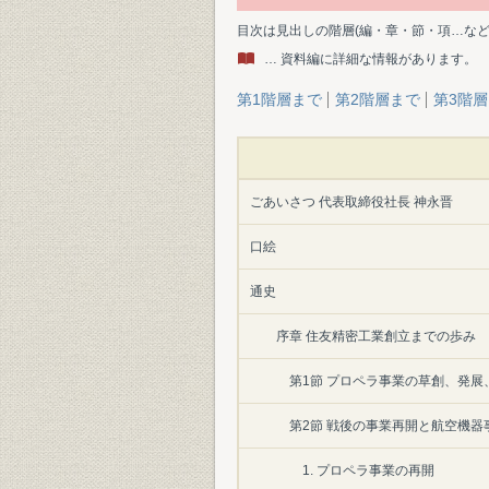
目次は見出しの階層(編・章・節・項…な
… 資料編に詳細な情報があります。
第1階層まで
第2階層まで
第3階
ごあいさつ 代表取締役社長 神永晋
口絵
通史
序章 住友精密工業創立までの歩み
第1節 プロペラ事業の草創、発展
第2節 戦後の事業再開と航空機器
1. プロペラ事業の再開