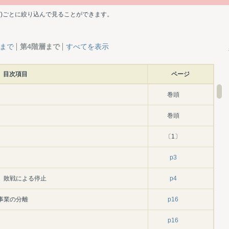
ど)ごとに絞り込んで見ることができます。
層まで
第4階層まで
すべてを表示
目次項目
ページ
巻頭
巻頭
〔1〕
p3
、敗戦による停止
p4
事業の分離
p16
p16