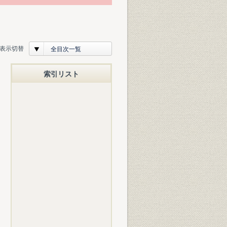
表示切替
全目次一覧
索引リスト