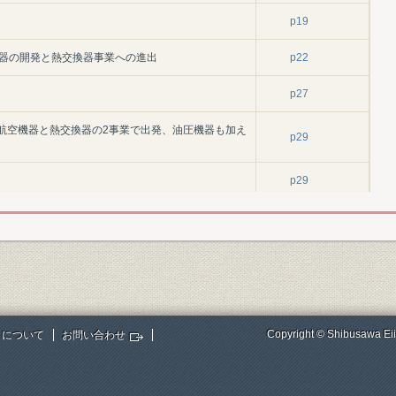
p19
換器の開発と熱交換器事業への進出
p22
p27
70)―航空機器と熱交換器の2事業で出発、油圧機器も加え
p29
p29
の拡大
p41
市場発掘
p44
p47
展
p49
Copyright © Shibusawa Eii
トについて
お問い合わせ
980)―低成長経済の中で事業規模拡大―
p53