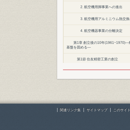
2. 航空機用脚事業への進出
3. 航空機用アルミニウム熱交
4. 航空機器事業の分離決定
第1章 創立後の10年(1961~19
基盤を固める―
第1節 住友精密工業の創立
第2節 防衛力強化と航空機器事業
第3節 国内産業の成長と熱交換器
第4節 油圧機器の拡販
第5節 経営基盤の安定と業績の伸
関連リンク集
サイトマップ
このサイ
第2章 創立11年~20年(1971~1