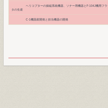
ヘリコプターの操縦系統機器、ソナー用機器とF-104J機用フ
タの生産
C-1機国産開発と担当機器の開発