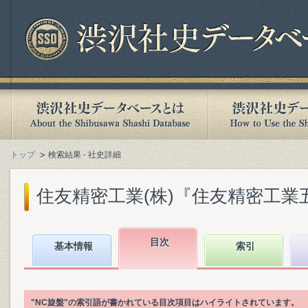
トップ
検索結果 - 社史詳細
住友精密工業(株)『住友精密工業五十年史 
目次
基本情報
索引
"NC旋盤"の索引語が書かれている目次項目はハイライトされています。