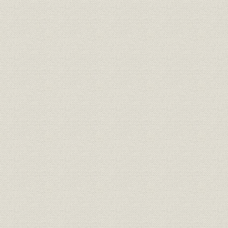
1. 電子機器の内製化とシステム製品への展開
2. ポスト四次防主力機増産と当社の対応
3. 民間機向け機器の輸出への努力
4. 品質管理から品質保証体制へ
5. 飛翔体、陸上・海上航行機への機器対応と開拓
6. 宇宙部門への挑戦
7. 独自開発、外部との研究活動
第4節 世界を見据えた事業展開―世界を視野に、独自のシステム製品を
年~2000年〕
1. 防衛用機器と当社製品
2. 民間機市場での脚システムの受注
3. 民間航空機用空調装置(ECS)の受注