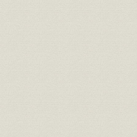
2. プロペラ事業独立部門へ
3. 太平洋戦争とプロペラ生産の急拡大
4. 独自技術のプロペラ
5. プロペラ生産のピークを迎える
6. 戦争末期の苦悩
7. プロペラ事業の再開
8. 航空機用脚への進出
9. アルミニウム製熱交換器の開発
10. 航空機器部門の住友金属工業からの分離決定
第1節 航空機器事業の確立―事業の基礎を構築― 〔1961年~1970