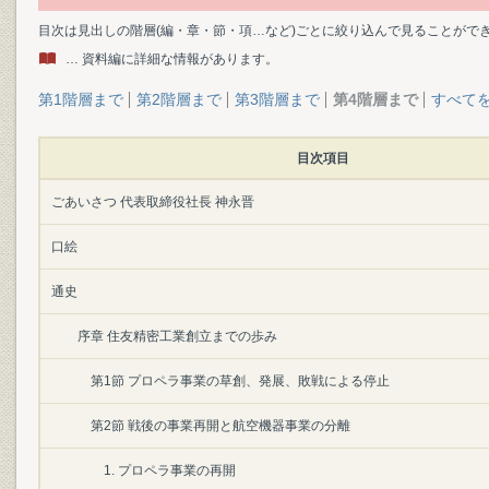
目次は見出しの階層(編・章・節・項…など)ごとに絞り込んで見ることがで
… 資料編に詳細な情報があります。
第1階層まで
第2階層まで
第3階層まで
第4階層まで
すべて
目次項目
ごあいさつ 代表取締役社長 神永晋
口絵
通史
序章 住友精密工業創立までの歩み
第1節 プロペラ事業の草創、発展、敗戦による停止
第2節 戦後の事業再開と航空機器事業の分離
1. プロペラ事業の再開