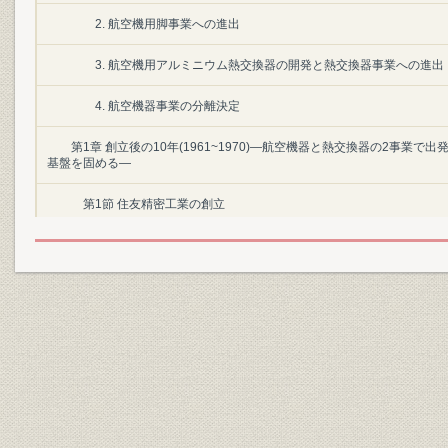
2. 航空機用脚事業への進出
3. 航空機用アルミニウム熱交換器の開発と熱交換器事業への進出
4. 航空機器事業の分離決定
第1章 創立後の10年(1961~1970)―航空機器と熱交換器の2事業で
基盤を固める―
第1節 住友精密工業の創立
第2節 防衛力強化と航空機器事業の拡大
第3節 国内産業の成長と熱交換器市場発掘
第4節 油圧機器の拡販
第5節 経営基盤の安定と業績の伸展
第2章 創立11年~20年(1971~1980)―低成長経済の中で事業規模拡大