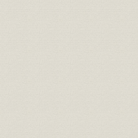
第1節 総合的経営への布石
第2節 厳しい経営環境の中、業績向上対策の効果を得る
第3節 業績回復、創立20年を迎える
第3章 創立21年~30年(1981~1990)―電子技術を駆使しシステム製
強い企業体質を目指す―
第1節 混沌とした経済環境の中、経営基盤充実へ
第2節 防衛力整備が端境期に、経営多角化へ努力
第3節 民間航空機用市場への本格進出、熱交換器事業の好調
第4節 主力事業の拡大と多角化で業容拡大
第4章 創立31年~40年(1991~2000)―グローバル経済の進行と事業展
第1節 バブル崩壊と経営改善の取組み、事業多角化定着へ向けて
第2節 グローバル化で経営改善に取り組む