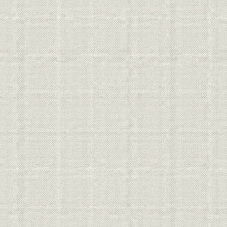
1. 第二次防衛力整備計画と主力機用脚の生産
2. 民間機用脚の開発
3. 第三次防衛力整備計画と大型プロペラ生産
4. 新分野への進出
第2節 航空機器の製品範囲の拡大―次代を見据えた製品開発― 〔1971
1. 第四次防衛力整備計画と設備の増強
2. ホーバークラフト用プロペラ
3. ポスト四次防と当社の対応
4. 航空機用脚部品の輸出
5. 新製品新分野への市場開拓
第3節 部品製造からシステム製品へ―エレクトロニクス技術でシス
〔1981年~1990年〕