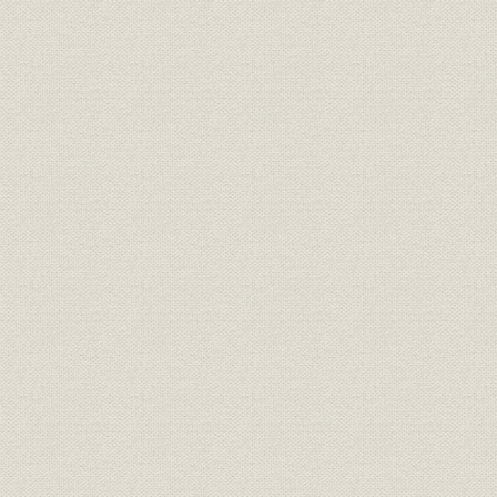
第3節 激動と試練の時代
第4節 次の10年への発展に向けて
第5章 創立41年~50年(2001~2010)―グローバル展開の深化―
第1節 グローバリゼーションに対応した事業展開
第2節 グローバル展開深化のための長期投資
第3節 世界金融危機への対応
将来に向けて
製品事業編
第1章 航空機器事業
序節 事業の草創と戦後の事業展開―デュラルミン製プロペラの生産
大戦、戦後の航空機器事業再開―
1. 住友伸銅所におけるプロペラ製造の開始