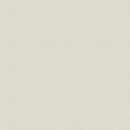
第4節 既存分野での事業拡大と新分野への展開―パルプ漂白分野へ
進出― 〔2001年~2010年〕
第5章 マイクロテクノロジー・プロセス装置事業
第1節 クライオポンプの事業化とマイクロテクノロジーへの参入〔198
第2節 マイクロテクノロジー業界での存在感高める〔1991年~2000
第3節 ドライプロセス装置の商品化と事業成長〔2001年~2010年〕
第6章 マイクロテクノロジー・デバイス事業
第1節 マイクロマシニング研究とセンサー基礎研究
第2節 ジャイロスコープの事業化
第3節 加速度センサー開発と市場開発
第4節 BASE社とのSiVSG共同開発
第5節 SiVSGの小型化開発