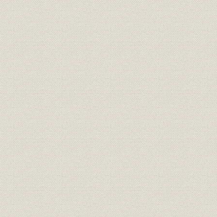
第1節 第3の柱として成長〔1961年~1970年〕
第2節 主力機器QTポンプの登場と油排出監視制御装置の販売〔1971年
第3節 QTポンプを核に装置メーカーへステップ〔1981年~1990年〕
第4節 システムメーカーを目指して〔1991年~2000年〕
第5節 事業方針の見直しと高収益化〔2001年~2010年〕
第6節 油圧機器事業部門の将来展望
第4章 環境システム事業
第1節 オゾナイザの技術導入と事業化―オゾナイザ開発とし尿処理への
年~1980年〕
第2節 オゾナイザ市場の発掘と展開―平板型オゾナイザの特長活か
― 〔1981年~1990年〕
第3節 大型オゾナイザ開発とシステム化への取組み―オゾン発生装
装置へと進む― 〔1991年~2000年〕