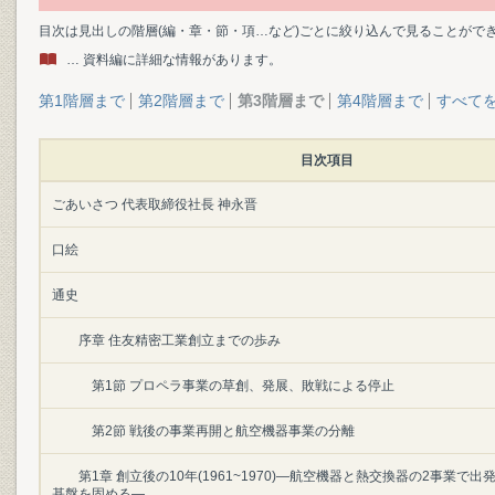
目次は見出しの階層(編・章・節・項…など)ごとに絞り込んで見ることがで
… 資料編に詳細な情報があります。
第1階層まで
第2階層まで
第3階層まで
第4階層まで
すべて
目次項目
ごあいさつ 代表取締役社長 神永晋
口絵
通史
序章 住友精密工業創立までの歩み
第1節 プロペラ事業の草創、発展、敗戦による停止
第2節 戦後の事業再開と航空機器事業の分離
第1章 創立後の10年(1961~1970)―航空機器と熱交換器の2事業で
基盤を固める―