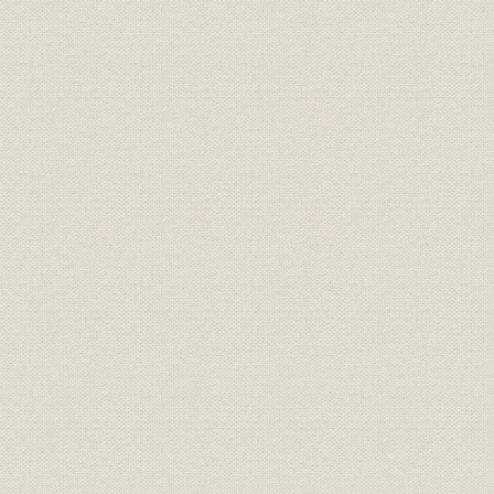
第2節 グローバル展開深化のための長期投資
第3節 世界金融危機への対応
将来に向けて
製品事業編
第1章 航空機器事業
序節 事業の草創と戦後の事業展開―デュラルミン製プロペラの生産
大戦、戦後の航空機器事業再開―
第1節 航空機器事業の確立―事業の基礎を構築― 〔1961年~1970
第2節 航空機器の製品範囲の拡大―次代を見据えた製品開発― 〔1971
第3節 部品製造からシステム製品へ―エレクトロニクス技術でシス
〔1981年~1990年〕
第4節 世界を見据えた事業展開―世界を視野に、独自のシステム製品を
年~2000年〕