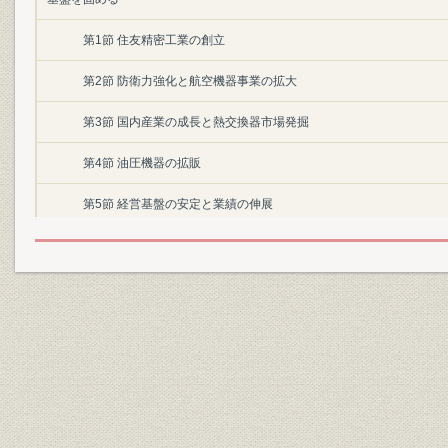
第1節 住友精密工業の創立
第2節 防衛力強化と航空機器事業の拡大
第3節 国内産業の成長と熱交換器市場発掘
第4節 油圧機器の拡販
第5節 経営基盤の安定と業績の伸展
第2章 創立11年~20年(1971~1980)―低成長経済の中で事業規模拡大
第1節 総合的経営への布石
第2節 厳しい経営環境の中、業績向上対策の効果を得る
第3節 業績回復、創立20年を迎える
第3章 創立21年~30年(1981~1990)―電子技術を駆使しシステム製
強い企業体質を目指す―