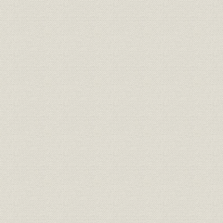
第5節 システム・インテグレータへの道―蓄積した技術をさらに磨
られる航空機器を供給― 〔2001年~2010年〕
第6節 将来に向けた航空宇宙事業の展望
第6節 将来に向けた航空宇宙事業の展望
序節 住友金属工業時代のアルミニウム熱交換器〔1954年~1960年
第1節 創立~10年〔1961年~1970年〕
第2節 創立11年~20年〔1971年~1980年〕
第3節 創立21年~30年〔1981年~1990年〕
第4節 創立31年~40年〔1991年~2000年〕
第5節 創立41年~50年〔2001年~2010年〕
第3章 油圧機器事業