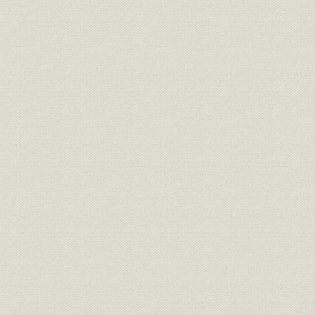
第1節 混沌とした経済環境の中、経営基盤充実へ
第2節 防衛力整備が端境期に、経営多角化へ努力
第3節 民間航空機用市場への本格進出、熱交換器事業の好調
第4節 主力事業の拡大と多角化で業容拡大
第4章 創立31年~40年(1991~2000)―グローバル経済の進行と事業展
第1節 バブル崩壊と経営改善の取組み、事業多角化定着へ向けて
第2節 グローバル化で経営改善に取り組む
第3節 激動と試練の時代
第4節 次の10年への発展に向けて
第5章 創立41年~50年(2001~2010)―グローバル展開の深化―
第1節 グローバリゼーションに対応した事業展開