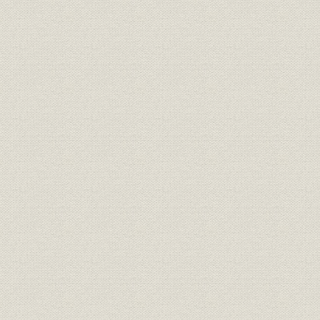
第6節 応用製品の取組み
第7節 デバイス開発
第8節 センサネットワーク事業
第7章 研究、開発、創事業
第1節 創立後の10年〔1961年~1970年〕
第2節 創立11年から20年〔1971年~1980年〕
第3節 創立後21年から30年〔1981年~1990年〕
第4節 創立31年から40年〔1991年~2000年〕
第5節 創立後41年から50年〔2001年~2010年〕
経営管理施策編