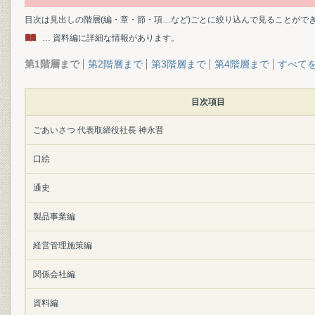
目次は見出しの階層(編・章・節・項…など)ごとに絞り込んで見ることがで
… 資料編に詳細な情報があります。
第1階層まで
第2階層まで
第3階層まで
第4階層まで
すべて
目次項目
ごあいさつ 代表取締役社長 神永晋
口絵
通史
製品事業編
経営管理施策編
関係会社編
資料編