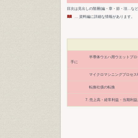
目次は見出しの階層(編・章・節・項…な
… 資料編に詳細な情報があります。
半導体ウエハ用ウエットプロ
手に
マイクロマシニングプロセス
転換社債の転換
7. 売上高・経常利益・当期利