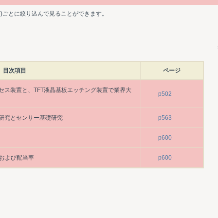
ど)ごとに絞り込んで見ることができます。
目次項目
ページ
セス装置と、TFT液晶基板エッチング装置で業界大
p502
研究とセンサー基礎研究
p563
p600
益および配当率
p600